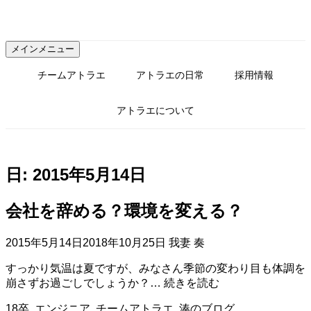
コ
ン
テ
メインメニュー
ン
ツ
チームアトラエ
アトラエの日常
採用情報
へ
ス
アトラエについて
キ
ッ
プ
日:
2015年5月14日
会社を辞める？環境を変える？
2015年5月14日
2018年10月25日
我妻 奏
すっかり気温は夏ですが、みなさん季節の変わり目も体調を
会
崩さずお過ごしでしょうか？…
続きを読む
社
18卒
,
エンジニア
,
チームアトラエ
,
湊のブログ