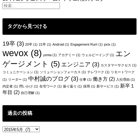
を
辞
め
る？
タグから見つける
環
境
を
19卒
(3)
20卒
(1)
21卒
(1)
Android
(1)
Engagement Run!
(1)
pxtx
(1)
変
wevox
(8)
エン
え
yenta
(1)
アカデミー
(1)
ウェルビーイング
(1)
る？
ゲージメント
(5)
エンジニア
(3)
カスタマーサクセス
(1)
コミュニケーション
(1)
ソリューションフォーカス
(1)
テレワーク
(1)
リモートワーク
中村誠のブログ
(3)
働き方
(2)
(1)
リーダー
(1)
仕事
(1)
入社理由
(1)
新卒１
内定者
(1)
問いかけ
(1)
在宅ワーク
(1)
振り返り
(1)
採用
(1)
新サービス
(1)
年目
(2)
自己理解
(1)
過去の投稿
過
去