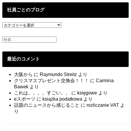
の
投
社員ごとのブログ
稿
社
員
ご
と
の
ブ
最近のコメント
ロ
グ
大阪から
に
Raymundo Streitz
より
クリスマスプレゼント交換会！！！
に
Carmina
Bawek
より
これは。。。。すごい。。
に
księgowe
より
eスポーツ
に
książka podatkowa
より
話題のニュースから感じること
に
rozliczanie VAT
よ
り