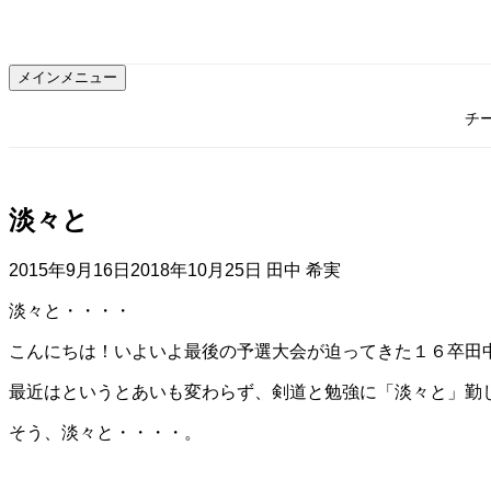
コ
ン
テ
メインメニュー
ン
ツ
チ
へ
ス
キ
ッ
淡々と
プ
2015年9月16日
2018年10月25日
田中 希実
淡々と・・・・
こんにちは！いよいよ最後の予選大会が迫ってきた１６卒田
最近はというとあいも変わらず、剣道と勉強に「淡々と」勤
そう、淡々と・・・・。