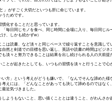
と」
がすごく大切だといつも肝に命じています。
かうためです。
習慣化することだと思っています。
、「毎日同じモノを食べ、同じ時間に会場に入り、毎日同じル
だけ、しかも続かずw）
ここは読書、など淡々と同じペースで繰り返すことを意識して
は自然と剣道での目標を思い返し、英語や読書の時間はビジネ
でも淡々と努力できることは結果を出し続けられる人の大前提
いことが起きたとしても、いつもの習慣を淡々と行うことで心
いい方」という考えがどうも嫌いで、「なんでそんな諦めた様
う考えには、「どんなことがあっても決して諦めるのではなく
に最近気づきました。
うしようもないこと、思い描くこととは違うこと、がわんさか