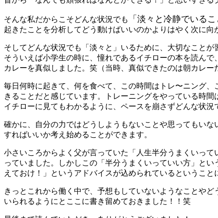
「淡々と冷静でいるこ
そんな私だからこそどんな状況でも
起きたことを分析してどう動けばいいのかよりはやく次に向
そしてどんな状況でも「淡々と」いるために、大切なことが
そういえば小学生の時に、憧れであるイチローの本を読んで
カレーを真似しました。笑（当時、真似できたのは朝カレー
毎日何時に起きて、何を食べて、この時間はトレ〜ニング、
きることだと感じています。トレーニングをやっている時間
イチローに見てもわかるように、ペースを崩さずどんな状況
確かに、自分の力ではどうしようもないことや思ってもいな
すればいいか考え始めることができます。
小さいころからよく父が言っていた「人生半分うまくいって
っていました。しかしこの「半分うまくいっていい方」とい
えておけ！」というアドバイスが込められているということ
きっとこれから働く中で、予想もしていないようなことやど
いられるようにとここに書き留めておきました！！笑