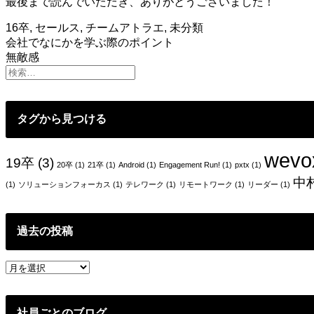
最後まで読んでいただき、ありがとうございました！
16卒
,
セールス
,
チームアトラエ
,
未分類
投
会社でなにかを学ぶ際のポイント
無敵感
稿
ナ
ビ
タグから見つける
ゲ
ー
wevo
19卒
(3)
20卒
(1)
21卒
(1)
Android
(1)
Engagement Run!
(1)
pxtx
(1)
シ
中
(1)
ソリューションフォーカス
(1)
テレワーク
(1)
リモートワーク
(1)
リーダー
(1)
ョ
ン
過去の投稿
過
去
の
投
社員ごとのブログ