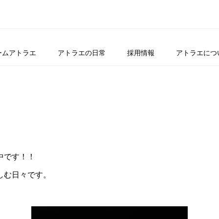
ームアトラエ
アトラエの日常
採用情報
アトラエにつ
中です！！
しむ日々です。