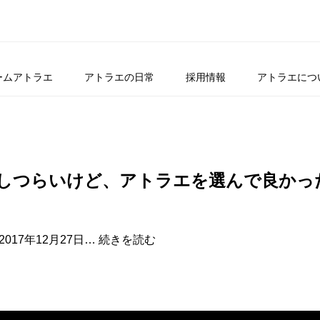
ームアトラエ
アトラエの日常
採用情報
アトラエにつ
いしつらいけど、アトラエを選んで良かっ
ア
17年12月27日…
続きを読む
ト
ラ
エ
で
1