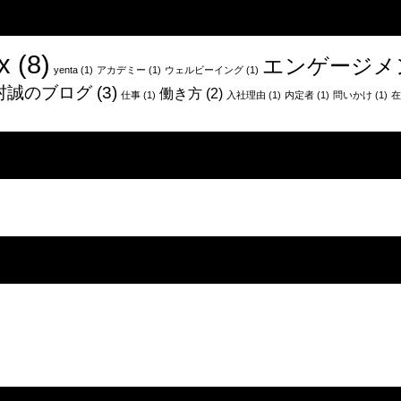
ヶ
月
働
x
(8)
エンゲージメ
い
yenta
(1)
アカデミー
(1)
ウェルビーイング
(1)
て
村誠のブログ
(3)
働き方
(2)
仕事
(1)
入社理由
(1)
内定者
(1)
問いかけ
(1)
在
み
て、
『悔
し
い
し
つ
ら
い
け
ど、
ア
ト
ラ
エ
を