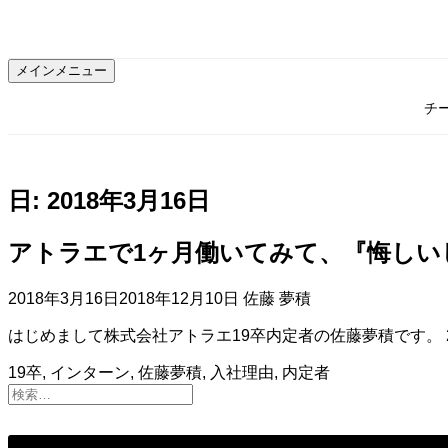
コ
ン
テ
メインメニュー
ン
ツ
チ
へ
ス
キ
ッ
日:
2018年3月16日
プ
アトラエで1ヶ月働いてみて、『悔し
2018年3月16日
2018年12月10日
佐藤 夢積
はじめまして株式会社アトラエ19卒内定者の佐藤夢積です。 20
19卒
,
インターン
,
佐藤夢積
,
入社理由
,
内定者