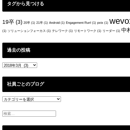
タグから見つける
wevo
19卒
(3)
20卒
(1)
21卒
(1)
Android
(1)
Engagement Run!
(1)
pxtx
(1)
中
(1)
ソリューションフォーカス
(1)
テレワーク
(1)
リモートワーク
(1)
リーダー
(1)
過去の投稿
過
去
の
投
社員ごとのブログ
稿
社
員
ご
と
の
ブ