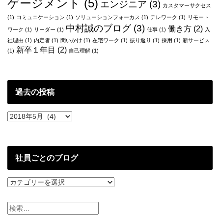
ゲージメント
(5)
エンジニア
(3)
で
カスタマーサクセス
も
(1)
コミュニケーション
(1)
ソリューションフォーカス
(1)
テレワーク
(1)
リモート
な
中村誠のブログ
(3)
働き方
(2)
ワーク
(1)
リーダー
(1)
仕事
(1)
入
く、
社理由
(1)
内定者
(1)
問いかけ
(1)
在宅ワーク
(1)
振り返り
(1)
採用
(1)
新サービス
「ア
新卒１年目
(2)
(1)
自己理解
(1)
ト
ラ
エ」
を
過去の投稿
選
ん
だ
過
理
去
由
の
投
稿
社員ごとのブログ
社
員
ご
と