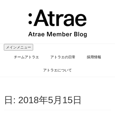
コ
ン
テ
ン
ツ
へ
ス
キ
ッ
メインメニュー
プ
チームアトラエ
アトラエの日常
採用情報
アトラエについて
日:
2018年5月15日