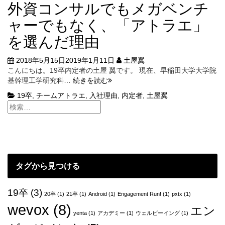
外資コンサルでもメガベンチ
ャーでもなく、「アトラエ」
を選んだ理由
2018年5月15日
2019年1月11日
土屋翼
こんにちは。19卒内定者の土屋 翼です。 現在、早稲田大学大学院
外
基幹理工学研究科…
続きを読む
資
19卒
,
チームアトラエ
,
入社理由
,
内定者
,
土屋翼
コ
ン
サ
ル
で
も
メ
タグから見つける
ガ
ベ
ン
19卒
(3)
20卒
(1)
21卒
(1)
Android
(1)
Engagement Run!
(1)
pxtx
(1)
チ
wevox
(8)
エン
ャ
yenta
(1)
アカデミー
(1)
ウェルビーイング
(1)
ー