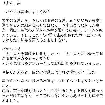
ります。笑
「いやこれ普通にすごくね？」
大学の友達とか、もしくは友達の友達、みたいなある程度予
測できる人の組み合わせではなく、本来出会わなかった東
京・岡山・鳥取の人間がAirbnbを通して出会い、チームを組
んでいる。そしてこの3人の手で生み出されたサービスがも
しかしたら世界を変えるかもしれない。
だからこそ
「人と人とを繋げる仕事をしたい」「人と人とが出会って起
こる化学反応をもっと見たい」
という気持ちをアンカーとして就職活動を進めていました。
今振りかえると、自分の行動にはそれが現れていました。
昆虫食ビジネスに携わる友達を主役に
イベント
を立ち上げた
こと。
昆虫に苦手意識を持つ人たちの昆虫食に対する偏見を取っ払
っただけではなく、そこで様々な出会いもありそれを観測で
きました。