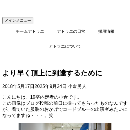
コ
ン
テ
メインメニュー
ン
ツ
チームアトラエ
アトラエの日常
採用情報
へ
ス
アトラエについて
キ
ッ
プ
より早く頂上に到達するために
2018年5月17日
2025年9月24日
小倉勇人
こんにちは。19卒内定者の小倉です。
この画像はブログ投稿の前日に撮ってもらったものなんです
が、着ていた服装のおかげでコードブルーの出演者みたいに
なってますね・・・。笑