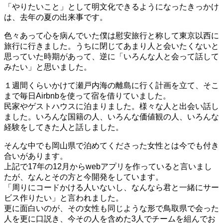
「やりたいこと」として明文化できるようになったきっかけ
は、去年の夏の出来事です。
色々あって心を病んでいた僕は慰安旅行と称して東京以西に
旅行に行きました。うちに閉じてあまり人と会いたくないと
思っていた時期があって、逆に「いろんな人と会って話して
みたい」と思いました。
１週間くらいかけて瀬戸内海の離島に行く計画を立て、そこ
まで毎日Airbnbを使って宿を借りていました。
民家やゲストハウスに泊まりました。様々な人と出会い話し
ました。いろんな国籍の人、いろんな価値観の人、いろんな
経験をしてきた人と話しました。
そんな中でも岡山県で泊めてくださった女性とは今でも付き
合いがあります。
上記で17年の12月からwebアプリを作っていると言いまし
たが、なんとその方と今開発をしています。
「周りにコードかける人いないし、なんなら君と一緒にサー
ビス作りたい」と言われました。
更に面白いのが、その女性も同じような形で鳥取県で会った
人を更に口説き、今その人を含めた3人でチームを組んでお