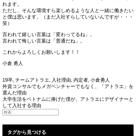
れます。
ただし、そんな環境すら楽しめるような人と一緒に働きたい
と僕は思います。（まだ入社すらしていないんですが・・・
笑）
言われて嬉しい言葉は「変わってるね」。
言われて悔しい言葉は「普通だね」。
これからよろしくお願いします！！
小倉 勇人
19卒
,
チームアトラエ
,
入社理由
,
内定者
,
小倉勇人
投
外資コンサルでもメガベンチャーでもなく、「アトラエ」を
選んだ理由
稿
大学生活をベトナムに捧げた僕が、アトラエにデザイナーと
して入社する理由
ナ
ビ
ゲ
タグから見つける