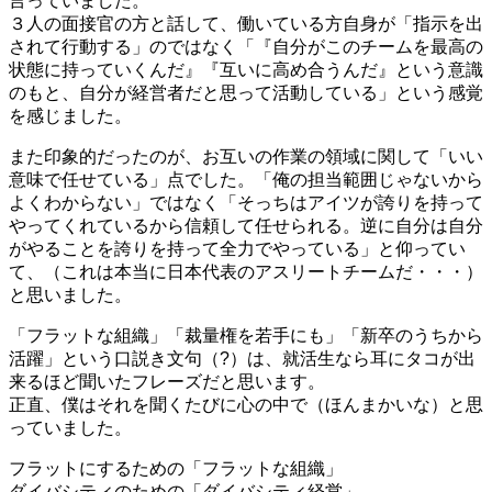
言っていました。
３人の面接官の方と話して、働いている方自身が「指示を出
されて行動する」のではなく「『自分がこのチームを最高の
状態に持っていくんだ』『互いに高め合うんだ』という意識
のもと、自分が経営者だと思って活動している」という感覚
を感じました。
また印象的だったのが、お互いの作業の領域に関して「いい
意味で任せている」点でした。「俺の担当範囲じゃないから
よくわからない」ではなく「そっちはアイツが誇りを持って
やってくれているから信頼して任せられる。逆に自分は自分
がやることを誇りを持って全力でやっている」と仰ってい
て、（これは本当に日本代表のアスリートチームだ・・・）
と思いました。
「フラットな組織」「裁量権を若手にも」「新卒のうちから
活躍」という口説き文句（?）は、就活生なら耳にタコが出
来るほど聞いたフレーズだと思います。
正直、僕はそれを聞くたびに心の中で（ほんまかいな）と思
っていました。
フラットにするための「フラットな組織」
ダイバシティのための「ダイバシティ経営」