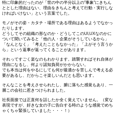
特に印象的だったのが「世の中の半分以上の”事象”にきちん
ととした理由はない、理由をきちんと考えて行動・実行しな
ければいけない」という言葉でした。
モノがその姿・カタチ・場所である理由はあるようでなかっ
たりします。
どうしてその組織の形なのか・どうしてこのUI,UXなのかに
ついて聞いてみると「他の人・企業がそうしているから」
「なんとなく」「考えたこともなかった」「上がそう言うか
ら」という返事が返ってくることがあります。
それってすごく楽なのもわかります。踏襲すればそれ自体が
理由になるし、何より認知負荷がかからない。
でも本当は何をやるにしても何が最適かを苦しんで考える必
要があるし、だからこそ楽しいんだとも思います。
そんなことを考えさせられたし、腑に落ちた感覚もあり、一
層この会社に惹きつけられました。
社長面接では正直何を話したか全く覚えていません。（変な
表現ですが、好きな女の子に告白する時のような感覚でめち
ゃくちゃ緊張していました・・・！）