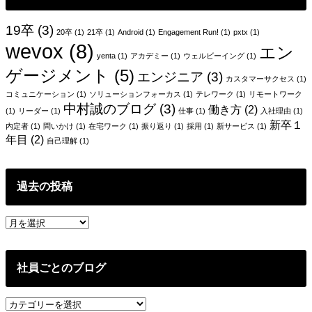
ー
シ
19卒
(3)
20卒
(1)
21卒
(1)
Android
(1)
Engagement Run!
(1)
pxtx
(1)
ョ
wevox
(8)
エン
yenta
(1)
アカデミー
(1)
ウェルビーイング
(1)
ン
ゲージメント
(5)
エンジニア
(3)
カスタマーサクセス
(1)
コミュニケーション
(1)
ソリューションフォーカス
(1)
テレワーク
(1)
リモートワーク
中村誠のブログ
(3)
働き方
(2)
(1)
リーダー
(1)
仕事
(1)
入社理由
(1)
新卒１
内定者
(1)
問いかけ
(1)
在宅ワーク
(1)
振り返り
(1)
採用
(1)
新サービス
(1)
年目
(2)
自己理解
(1)
過去の投稿
過
去
の
投
社員ごとのブログ
稿
社