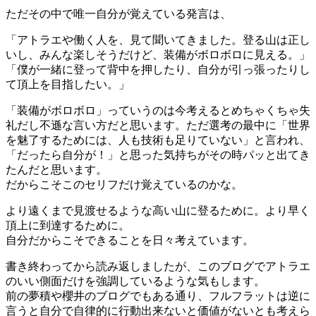
ただその中で唯一自分が覚えている発言は、
「アトラエや働く人を、見て聞いてきました。登る山は正し
いし、みんな楽しそうだけど、装備がボロボロに見える。」
「僕が一緒に登って背中を押したり、自分が引っ張ったりし
て頂上を目指したい。」
「装備がボロボロ」っていうのは今考えるとめちゃくちゃ失
礼だし不遜な言い方だと思います。ただ選考の最中に「世界
を魅了するためには、人も技術も足りていない」と言われ、
「だったら自分が！」と思った気持ちがその時パッと出てき
たんだと思います。
だからこそこのセリフだけ覚えているのかな。
より遠くまで見渡せるような高い山に登るために。より早く
頂上に到達するために。
自分だからこそできることを日々考えています。
書き終わってから読み返しましたが、このブログでアトラエ
のいい側面だけを強調しているような気もします。
前の
夢積
や
櫻井
のブログでもある通り、フルフラットは逆に
言うと自分で自律的に行動出来ないと価値がないとも考えら