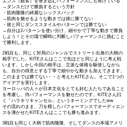
エンス（観客）を巻き込むパフォーマンスにも長けている
→
ダンスだけで勝負するという方針
・筋肉隆隆の綺麗なシックスパック
→
筋肉を魅せるような動きでは彼に勝てない
・彼と同じダンススタイルやパターンでは勝てない
→
自分は
2
パターンを使い分け、細やかで丁寧な動きで勝負
しよう！とその場で瞬時に判断しパフォーマンスに挑むこと
で勝利します。
2
戦目も、同じく対局のジャンルでストリート出身の大柄の
相手でした。
KITE
さんはここで先ほどと同じように考え戦
います。しかし今回の相手は、立派な体格を駆使しながら
も、自分の得意とする丁寧で細やかな動きも加えてきます。
このままでは勝てない・・と考えた
KITE
さん。そこで
1
つの
アイデアを実行します。
ヨーロッパの人々が日本文化をとても好む人たちであること
を考慮し、侍パフォーマンスを魅せたのです。
KITE
さん曰
く「ハラキリキャンセル」というネーミングでした
ww
その流れのまま、刀を模したパフォーマンスでオーディエン
スを沸かせた
KITE
さんはここでも勝ち進みます。
3戦目も同じく大柄で筋肉隆隆、そしてダンスの本場アメリ