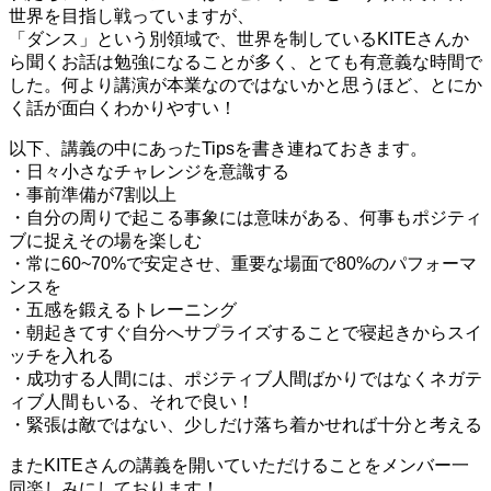
世界を目指し戦っていますが、
「ダンス」という別領域で、世界を制しているKITEさんか
ら聞くお話は勉強になることが多く、とても有意義な時間で
した。何より講演が本業なのではないかと思うほど、とにか
く話が面白くわかりやすい！
以下、講義の中にあったTipsを書き連ねておきます。
・日々小さなチャレンジを意識する
・事前準備が7割以上
・自分の周りで起こる事象には意味がある、何事もポジティ
ブに捉えその場を楽しむ
・常に60~70%で安定させ、重要な場面で80%のパフォーマ
ンスを
・五感を鍛えるトレーニング
・朝起きてすぐ自分へサプライズすることで寝起きからスイ
ッチを入れる
・成功する人間には、ポジティブ人間ばかりではなくネガテ
ィブ人間もいる、それで良い！
・
緊張は敵ではない、少しだけ落ち着かせれば十分と考える
またKITEさんの講義を開いていただけることをメンバー一
同楽しみにしております！