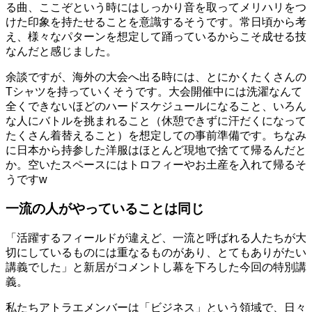
る曲、ここぞという時にはしっかり音を取ってメリハリをつ
けた印象を持たせることを意識するそうです。常日頃から考
え、様々なパターンを想定して踊っているからこそ成せる技
なんだと感じました。
余談ですが、海外の大会へ出る時には、とにかくたくさんの
Tシャツを持っていくそうです。大会開催中には洗濯なんて
全くできないほどのハードスケジュールになること、いろん
な人にバトルを挑まれること（休憩できずに汗だくになって
たくさん着替えること）を想定しての事前準備です。ちなみ
に日本から持参した洋服はほとんど現地で捨てて帰るんだと
か。空いたスペースにはトロフィーやお土産を入れて帰るそ
うですw
一流の人がやっていることは同じ
「活躍するフィールドが違えど、一流と呼ばれる人たちが大
切にしているものには重なるものがあり、とてもありがたい
講義でした」と新居がコメントし幕を下ろした今回の特別講
義。
私たちアトラエメンバーは「ビジネス」という領域で、日々