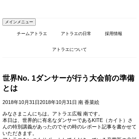
コ
ン
テ
メインメニュー
ン
ツ
チームアトラエ
アトラエの日常
採用情報
へ
ス
アトラエについて
キ
ッ
プ
世界No. 1ダンサーが行う大会前の準備
とは
2018年10月31日
2018年10月31日
南 香菜絵
みなさまこんにちは。アトラエ広報 南です。
本日は、世界的に有名なダンサーであるKITE（カイト）さ
んの特別講義があったのでその時のレポート記事を書かせて
いただきます。