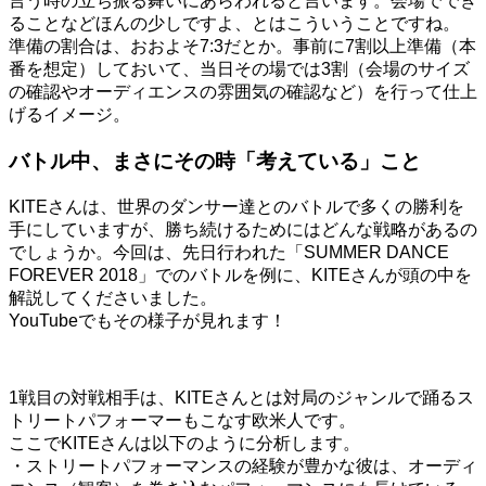
言う時の立ち振る舞いにあらわれると言います。会場ででき
ることなどほんの少しですよ、とはこういうことですね。
準備の割合は、おおよそ7:3だとか。事前に7割以上準備（本
番を想定）しておいて、当日その場では3割（会場のサイズ
の確認やオーディエンスの雰囲気の確認など）を行って仕上
げるイメージ。
バトル中、まさにその時「考えている」こと
KITEさんは、世界のダンサー達とのバトルで多くの勝利を
手にしていますが、勝ち続けるためにはどんな戦略があるの
でしょうか。今回は、先日行われた「SUMMER DANCE
FOREVER 2018」でのバトルを例に、KITEさんが頭の中を
解説してくださいました。
YouTube
でもその様子が見れます！
1
戦目の対戦相手は、
KITE
さんとは対局のジャンルで踊るス
トリートパフォーマーもこなす欧米人です。
ここで
KITE
さんは以下のように分析します。
・ストリートパフォーマンスの経験が豊かな彼は、オーディ