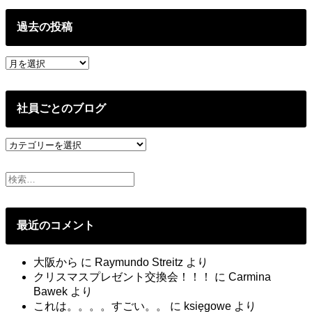
過去の投稿
過
去
の
投
社員ごとのブログ
稿
社
員
ご
と
の
ブ
最近のコメント
ロ
グ
大阪から
に
Raymundo Streitz
より
クリスマスプレゼント交換会！！！
に
Carmina
Bawek
より
これは。。。。すごい。。
に
księgowe
より