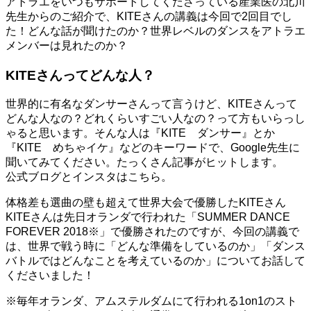
アトラエをいつもサポートしてくださっている産業医の北川
先生からのご紹介で、KITEさんの講義は今回で2回目でし
た！どんな話が聞けたのか？世界レベルのダンスをアトラエ
メンバーは見れたのか？
KITEさんってどんな人？
世界的に有名なダンサーさんって言うけど、KITEさんって
どんな人なの？どれくらいすごい人なの？って方もいらっし
ゃると思います。そんな人は『KITE ダンサー』とか
『KITE めちゃイケ』などのキーワードで、Google先生に
聞いてみてください。たっくさん記事がヒットします。
公式ブログ
と
インスタ
はこちら。
体格差も選曲の壁も超えて世界大会で優勝したKITEさん
KITEさんは先日オランダで行われた「SUMMER DANCE
FOREVER 2018※」で優勝されたのですが、今回の講義で
は、世界で戦う時に「どんな準備をしているのか」「ダンス
バトルではどんなことを考えているのか」についてお話して
くださいました！
※
毎年オランダ、アムステルダムにて行われる
1on1
のスト