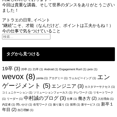
今回は貴重な講義、そして世界のダンスをありがとうござい
ました！
アトラエの日常
,
イベント
投
“継続”こそ、才能（なんだけど、ポイントは工夫かもね！）
今の仕事で気をつけていること
稿
ナ
ビ
タグから見つける
ゲ
ー
19卒
(3)
20卒
(1)
21卒
(1)
Android
(1)
Engagement Run!
(1)
pxtx
(1)
wevox
(8)
シ
エン
yenta
(1)
アカデミー
(1)
ウェルビーイング
(1)
ョ
ゲージメント
(5)
エンジニア
(3)
カスタマーサクセス
(1)
ン
コミュニケーション
(1)
ソリューションフォーカス
(1)
テレワーク
(1)
リモートワーク
中村誠のブログ
(3)
働き方
(2)
(1)
リーダー
(1)
仕事
(1)
入社理由
(1)
新卒１
内定者
(1)
問いかけ
(1)
在宅ワーク
(1)
振り返り
(1)
採用
(1)
新サービス
(1)
年目
(2)
自己理解
(1)