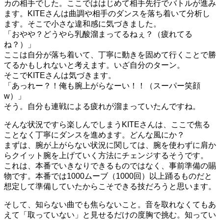
カの相手でした。ここでははじめて相手先行でバトルが進み
ます。KITEさんは曲調や相手のダンスを落ち着いて分析し
ます。そこで小さな違和感に気づきました。
「おやや？どうやら乳酸溜まってるねぇ？（疲れてる
ね？）」
ここは自分が落ち着いて、丁寧に動きを固めて行くことで勝
てるかもしれないと考えます。いざ自分のターン。
そこでKITEさんは気づきます。
「あっれー？！俺も腕上がらなーい！！（スーパー笑顔
w）」
そう。自分も連戦による疲れが溜まっていたんですね。
そんな状況ですら楽しんでしまうKITEさんは、ここで焦る
ことなく丁寧にダンスを進めます。どんな風にか？
まずは、腕が上がらない状況に関しては、腕を使わずに肩か
らクイット腕を上げていく方法にチェンジするそうです。
これは、本番でいきなりできるものではなく、事前準備の賜
物です。本番では1000ムーブ（1000回）以上踊るものだと
想定して準備していたからこそできる技だろうと思います。
そして、知らない曲でも焦らないこと。音を取れなくてもあ
えて「取っていない」と見せるだけの度胸で挑む。知ってい