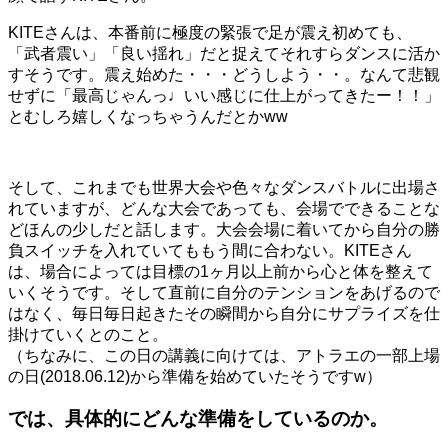
KITEさんは、本番前に極度の緊張で足が震え初めても、
「武者震い」「良い揺れ」だと捉えてそれすらダンスに活か
すそうです。震え始めた・・・どうしよう・・。なんて悲観
せずに「最高じゃんっ♩いい感じに仕上がってきたー！！」
とむしろ嬉しくなっちゃうんだとかww
そして、これまでも世界大会や色々なダンスバトルに出場さ
れていますが、どんな大会であっても、会場でできることな
どほんの少しだと話します。大会会場に着いてから自分の勝
負スイッチを入れていてももう間に合わない。KITEさん
は、場合によっては目標の1ヶ月以上前から心と体を整えて
いくそうです。そして直前に自分のテンションをあげるので
はなく、毎日毎日起きたその瞬間から自分にサプライズを仕
掛けていくとのこと。
（ちなみに、この日の講義に向けては、アトラエの一部上場
の日(2018.06.12)から準備を始めていたそうですw）
では、具体的にどんな準備をしているのか。