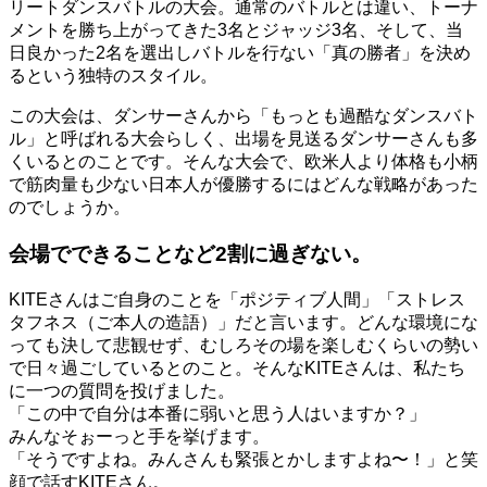
リートダンスバトルの大会。
通常のバトルとは違い、トーナ
メントを勝ち上がってきた
3
名とジャッジ
3
名、そして、当
日良かった
2
名を選出しバトルを行ない「真の勝者」を決め
るという独特のスタイル。
この大会は、ダンサーさんから「もっとも過酷なダンスバト
ル」と呼ばれる大会らしく、出場を見送るダンサーさんも多
くいるとのことです。そんな大会で、欧米人より体格も小柄
で筋肉量も少ない日本人が優勝するにはどんな戦略があった
のでしょうか。
会場でできることなど2割に過ぎない。
KITEさんはご自身のことを「ポジティブ人間」「ストレス
タフネス（ご本人の造語）」だと言います。どんな環境にな
っても決して悲観せず、むしろその場を楽しむくらいの勢い
で日々過ごしているとのこと。そんなKITEさんは、私たち
に一つの質問を投げました。
「この中で自分は本番に弱いと思う人はいますか？」
みんなそぉーっと手を挙げます。
「そうですよね。みんさんも緊張とかしますよね〜！」と笑
顔で話すKITEさん。