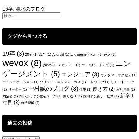
織
16卒
,
清水のブログ
課
題
の
ほ
タグから見つける
と
ん
ど
19卒
(3)
20卒
(1)
21卒
(1)
Android
(1)
Engagement Run!
(1)
pxtx
(1)
は、
wevox
(8)
エン
き
yenta
(1)
アカデミー
(1)
ウェルビーイング
(1)
っ
ゲージメント
(5)
エンジニア
(3)
と”誤
カスタマーサクセス
(1)
解”だ
コミュニケーション
(1)
ソリューションフォーカス
(1)
テレワーク
(1)
リモートワーク
中村誠のブログ
(3)
と
働き方
(2)
(1)
リーダー
(1)
仕事
(1)
入社理由
(1)
思
新卒１
内定者
(1)
問いかけ
(1)
在宅ワーク
(1)
振り返り
(1)
採用
(1)
新サービス
(1)
う
年目
(2)
自己理解
(1)
過去の投稿
過