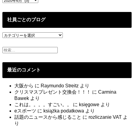
去
の
投
社員ごとのブログ
稿
社
員
ご
と
の
ブ
最近のコメント
ロ
グ
大阪から
に
Raymundo Streitz
より
クリスマスプレゼント交換会！！！
に
Carmina
Bawek
より
これは。。。。すごい。。
に
księgowe
より
eスポーツ
に
książka podatkowa
より
話題のニュースから感じること
に
rozliczanie VAT
よ
り