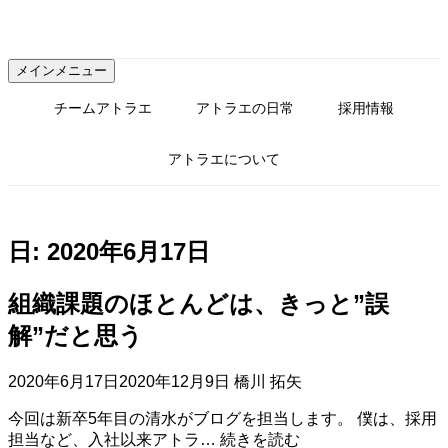
コ
ン
テ
メインメニュー
ン
ツ
チームアトラエ
アトラエの日常
採用情報
へ
ス
アトラエについて
キ
ッ
プ
日:
2020年6月17日
組織課題のほとんどは、きっと”誤
解”だと思う
2020年6月17日
2020年12月9日
橋川 拓矢
今回は新卒5年目の清水がブログを担当します。 僕は、採用
組
担当など、入社以来アトラ…
続きを読む