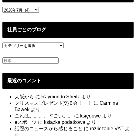
う
過
の
去
は
の
も
投
う
社員ごとのブログ
稿
辞
め
社
て、
員
デ
ご
ザ
と
イ
の
ン
ブ
の
最近のコメント
ロ
価
グ
値
大阪から
に
Raymundo Streitz
より
を
クリスマスプレゼント交換会！！！
に
Carmina
信
Bawek
より
じ
これは。。。。すごい。。
に
księgowe
より
て
eスポーツ
に
książka podatkowa
より
進
話題のニュースから感じること
に
rozliczanie VAT
よ
み
り