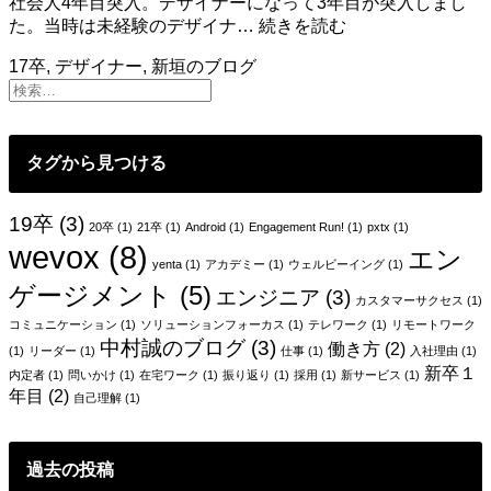
社会人4年目突入。デザイナーになって3年目が突入しまし
デ
た。当時は未経験のデザイナ…
続きを読む
ザ
17卒
,
デザイナー
,
新垣のブログ
イ
ナ
ー
に
タグから見つける
な
っ
て
19卒
(3)
20卒
(1)
21卒
(1)
Android
(1)
Engagement Run!
(1)
pxtx
(1)
2
wevox
(8)
年。
エン
yenta
(1)
アカデミー
(1)
ウェルビーイング
(1)
未
ゲージメント
(5)
エンジニア
(3)
経
カスタマーサクセス
(1)
験
コミュニケーション
(1)
ソリューションフォーカス
(1)
テレワーク
(1)
リモートワーク
デ
中村誠のブログ
(3)
働き方
(2)
(1)
リーダー
(1)
仕事
(1)
入社理由
(1)
ザ
新卒１
内定者
(1)
問いかけ
(1)
在宅ワーク
(1)
振り返り
(1)
採用
(1)
新サービス
(1)
イ
年目
(2)
自己理解
(1)
ナ
ー
と
過去の投稿
い