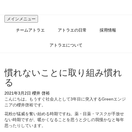
コ
ン
テ
メインメニュー
ン
ツ
チームアトラエ
アトラエの日常
採用情報
へ
ス
キ
アトラエについて
ッ
プ
慣れないことに取り組み慣れ
る
2021年3月2日
櫻井 啓裕
こんにちは。もうすぐ社会人として3年目に突入するGreenエンジ
ニアの櫻井啓裕です。
花粉が猛威を奮い始める時期ですね。薬・目薬・マスクが手放せ
ない時期ですが、暖かくなることを思うと少しの我慢かなと毎年
思ったりしています。