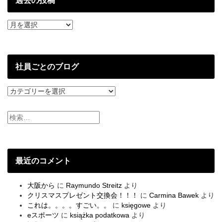
過去の投稿
過
去
の
投
稿
社員ごとのブログ
社
員
ご
と
の
ブ
ロ
グ
最近のコメント
大阪から
に
Raymundo Streitz
より
クリスマスプレゼント交換会！！！
に
Carmina Bawek
より
これは。。。。すごい。。
に
księgowe
より
eスポーツ
に
książka podatkowa
より