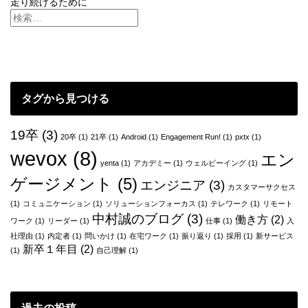
走り続けるために
稿
ナ
ビ
ゲ
タグから見つける
ー
シ
19卒
(3)
20卒
(1)
21卒
(1)
Android
(1)
Engagement Run!
(1)
pxtx
(1)
ョ
wevox
(8)
エン
yenta
(1)
アカデミー
(1)
ウェルビーイング
(1)
ン
ゲージメント
(5)
エンジニア
(3)
カスタマーサクセス
(1)
コミュニケーション
(1)
ソリューションフォーカス
(1)
テレワーク
(1)
リモート
中村誠のブログ
(3)
働き方
(2)
ワーク
(1)
リーダー
(1)
仕事
(1)
入
社理由
(1)
内定者
(1)
問いかけ
(1)
在宅ワーク
(1)
振り返り
(1)
採用
(1)
新サービス
新卒１年目
(2)
(1)
自己理解
(1)