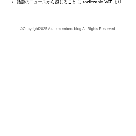
話題のニュースから感じること
に
rozliczanie VAT
より
©Copyright2025 Atrae members blog.All Rights Reserved.
ペ
ー
ジ
の
ト
ッ
プ
へ