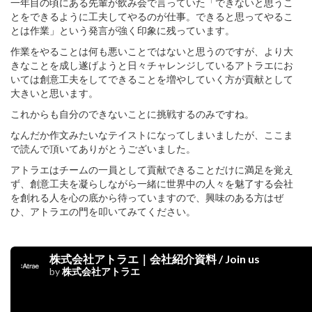
一年目の頃にある先輩が飲み会で言っていた「できないと思うこ
とをできるように工夫してやるのが仕事。できると思ってやるこ
とは作業」という発言が強く印象に残っています。
作業をやることは何も悪いことではないと思うのですが、より大
きなことを成し遂げようと日々チャレンジしているアトラエにお
いては創意工夫をしてできることを増やしていく方が貢献として
大きいと思います。
これからも自分のできないことに挑戦するのみですね。
なんだか作文みたいなテイストになってしまいましたが、ここま
で読んで頂いてありがとうございました。
アトラエはチームの一員として貢献できることだけに満足を覚え
ず、創意工夫を凝らしながら一緒に世界中の人々を魅了する会社
を創れる人を心の底から待っていますので、興味のある方はぜ
ひ、アトラエの門を叩いてみてください。