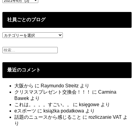
じ
去
た。
の
投
社員ごとのブログ
稿
社
員
ご
と
の
ブ
最近のコメント
ロ
グ
大阪から
に
Raymundo Streitz
より
クリスマスプレゼント交換会！！！
に
Carmina
Bawek
より
これは。。。。すごい。。
に
księgowe
より
eスポーツ
に
książka podatkowa
より
話題のニュースから感じること
に
rozliczanie VAT
よ
り