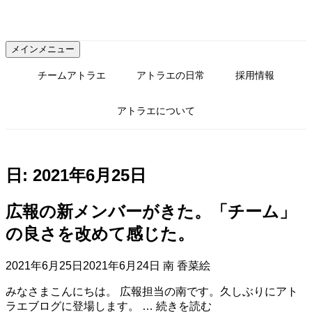
コ
ン
テ
メインメニュー
ン
ツ
チームアトラエ
アトラエの日常
採用情報
へ
ス
アトラエについて
キ
ッ
プ
日:
2021年6月25日
広報の新メンバーがきた。「チーム」
の良さを改めて感じた。
2021年6月25日
2021年6月24日
南 香菜絵
みなさまこんにちは。 広報担当の南です。久しぶりにアト
広
ラエブログに登場します。 …
続きを読む