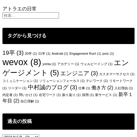
報
アトラエの日常
の
新
メ
ン
タグから見つける
バ
ー
が
19卒
(3)
20卒
(1)
21卒
(1)
Android
(1)
Engagement Run!
(1)
pxtx
(1)
き
wevox
(8)
エン
た。
yenta
(1)
アカデミー
(1)
ウェルビーイング
(1)
「チ
ゲージメント
(5)
エンジニア
(3)
ー
カスタマーサクセス
(1)
ム」
コミュニケーション
(1)
ソリューションフォーカス
(1)
テレワーク
(1)
リモートワーク
中村誠のブログ
(3)
の
働き方
(2)
(1)
リーダー
(1)
仕事
(1)
入社理由
(1)
良
新卒１
内定者
(1)
問いかけ
(1)
在宅ワーク
(1)
振り返り
(1)
採用
(1)
新サービス
(1)
さ
年目
(2)
自己理解
(1)
を
改
め
過去の投稿
て
感
過