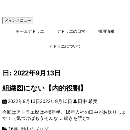
コ
ン
テ
メインメニュー
ン
ツ
チームアトラエ
アトラエの日常
採用情報
へ
ス
アトラエについて
キ
ッ
プ
日:
2022年9月13日
組織図にない【内的役割】
2022年9月13日
2022年9月13日
田中 希実
今回はアトラエ歴はや6年半、16年入社の田中がお送りしま
組
す！（気づけばもうそんな…
続きを読む
織
16卒
,
田中のブログ