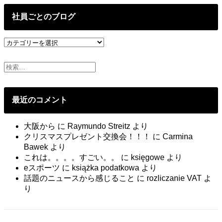
の
投
社員ごとのブログ
稿
社
員
ご
と
の
ブ
最近のコメント
ロ
グ
大阪から
に
Raymundo Streitz
より
クリスマスプレゼント交換会！！！
に
Carmina
Bawek
より
これは。。。。すごい。。
に
księgowe
より
eスポーツ
に
książka podatkowa
より
話題のニュースから感じること
に
rozliczanie VAT
よ
り