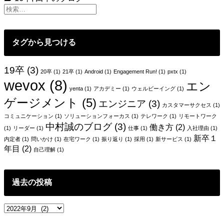
図
に
な
い
タグから見つける
【内
的
役
19卒
(3)
20卒
(1)
21卒
(1)
Android
(1)
Engagement Run!
(1)
pxtx
(1)
割】
wevox
(8)
エン
yenta
(1)
アカデミー
(1)
ウェルビーイング
(1)
ゲージメント
(5)
エンジニア
(3)
カスタマーサクセス
(1)
コミュニケーション
(1)
ソリューションフォーカス
(1)
テレワーク
(1)
リモートワーク
中村誠のブログ
(3)
働き方
(2)
(1)
リーダー
(1)
仕事
(1)
入社理由
(1)
新卒１
内定者
(1)
問いかけ
(1)
在宅ワーク
(1)
振り返り
(1)
採用
(1)
新サービス
(1)
年目
(2)
自己理解
(1)
過去の投稿
過
去