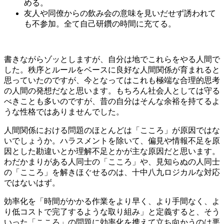
める。
友人や同僚からの飲み会の意味を見いだせず誘われて
も不参加。全て自己研鑽の時間に充てる。
書きながらゾッとしますが、自分は地でこれらをやる人間で
した。秩序とルールをベースに良好な人間関係が育まれると
思っていたのですが、今となってはこれも極端な合理的思考
の人間の発想だなと思います。もちろん社会人としては守る
べきことも多いのですが、昔の自分はそんな余裕を持てるよ
うな性格ではありませんでした。
人間関係における問題のほとんどは「こころ」が原因ではな
いでしょうか。ハラスメントを除いて、偏見や情報不足を原
因とした勘違いとか理解不足とかが主な原因だと思います。
わだかまりがある人同士の「こころ」や、見知らぬの人同士
の「こころ」を解きほぐせるのは、十中八九ロジカルな対応
ではないはず。
効率化を「時間がかかる作業をより早く、より手間なく、よ
り低コストで完了するような取り組み」と定義すると、そう
いった「こころ」の問題に効率化を携えて立ち向かうのは悪