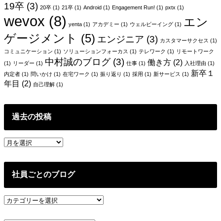
ー
19卒
(3)
20卒
(1)
21卒
(1)
Android
(1)
Engagement Run!
(1)
pxtx
(1)
wevox
(8)
シ
エン
yenta
(1)
アカデミー
(1)
ウェルビーイング
(1)
ョ
ゲージメント
(5)
エンジニア
(3)
カスタマーサクセス
(1)
ン
コミュニケーション
(1)
ソリューションフォーカス
(1)
テレワーク
(1)
リモートワーク
中村誠のブログ
(3)
働き方
(2)
(1)
リーダー
(1)
仕事
(1)
入社理由
(1)
新卒１
内定者
(1)
問いかけ
(1)
在宅ワーク
(1)
振り返り
(1)
採用
(1)
新サービス
(1)
年目
(2)
自己理解
(1)
過去の投稿
過
去
の
投
社員ごとのブログ
稿
社
員
ご