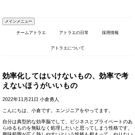
コ
ン
テ
メインメニュー
ン
ツ
チームアトラエ
アトラエの日常
採用情報
へ
ス
アトラエについて
キ
ッ
プ
効率化してはいけないもの、効率で考
えないほうがいいもの
2022年11月21日
小倉勇人
こんにちは、小倉です。エンジニアをやってます。
自分は典型的な効率脳でして、ビジネスとプライベートのあ
らゆるものを無駄なく処理したいと思ってしまう性格です。
興味範囲が広く熱しやすいという性格も相まって、やりたい