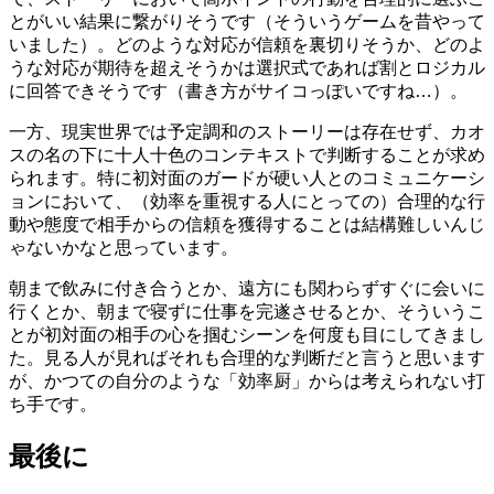
とがいい結果に繋がりそうです（そういうゲームを昔やって
いました）。どのような対応が信頼を裏切りそうか、どのよ
うな対応が期待を超えそうかは選択式であれば割とロジカル
に回答できそうです（書き方がサイコっぽいですね…）。
一方、現実世界では予定調和のストーリーは存在せず、カオ
スの名の下に十人十色のコンテキストで判断することが求め
られます。特に初対面のガードが硬い人とのコミュニケーシ
ョンにおいて、（効率を重視する人にとっての）合理的な行
動や態度で相手からの信頼を獲得することは結構難しいんじ
ゃないかなと思っています。
朝まで飲みに付き合うとか、遠方にも関わらずすぐに会いに
行くとか、朝まで寝ずに仕事を完遂させるとか、そういうこ
とが初対面の相手の心を掴むシーンを何度も目にしてきまし
た。見る人が見ればそれも合理的な判断だと言うと思います
が、かつての自分のような「効率厨」からは考えられない打
ち手です。
最後に