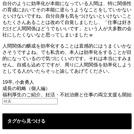
自分のように効率化が本能になっている人間は、特に関係性
の育成においてその本能に逆らうようなことをしていかない
といけないですね。自分自身も気をつけないといけないこと
もたくさんあることは改めて自覚しましたし、「仕事は好き
だけど人間関係はどうでもいいです」という人が大多数の会
社にしたくないなと思ってしまいましたｗ
人間関係の醸成を効率化することは直感的にはうまくいかな
さそうですよね。でも私含め、本人は効率化をすることが目
的になっているので気づにくいのです。それは本当にすみま
せん。自戒も込めてですが、周りに人間関係を効率化しよう
としてる人がいたらそっと諭してあげてください。
19卒
,
小倉勇人
投
成長の戦略（個人編）
福利厚生のご紹介。妊活・不妊治療と仕事の両立支援も開始
稿
ナ
ビ
タグから見つける
ゲ