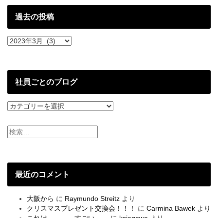
と
過去の投稿
過
去
の
投
稿
社員ごとのブログ
社
員
ご
と
の
ブ
ロ
グ
最近のコメント
大阪から
に
Raymundo Streitz
より
クリスマスプレゼント交換会！！！
に
Carmina Bawek
より