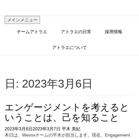
コ
ン
テ
メインメニュー
ン
ツ
チームアトラエ
アトラエの日常
採用情報
へ
ス
キ
アトラエについて
ッ
プ
日:
2023年3月6日
エンゲージメントを考えると
いうことは、己を知ること
2023年3月6日
2023年3月7日
平木 美紀
本日は、Wevoxチームの平木が担当します。現在、Engagement