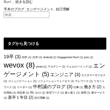
エ
Run!…
続きを読む
ン
平木のブログ
エンゲージメント
,
自己理解
ゲ
ー
ジ
メ
ン
ト
を
タグから見つける
考
え
る
19卒
(3)
20卒
(1)
21卒
(1)
Android
(1)
Engagement Run!
(1)
pxtx
(1)
と
wevox
(8)
エン
い
yenta
(1)
アカデミー
(1)
ウェルビーイング
(1)
う
ゲージメント
(5)
エンジニア
(3)
こ
カスタマーサクセス
と
(1)
コミュニケーション
(1)
ソリューションフォーカス
(1)
テレワーク
(1)
リモート
は、
中村誠のブログ
(3)
働き方
(2)
ワーク
(1)
リーダー
(1)
仕事
(1)
入
己
社理由
(1)
内定者
(1)
問いかけ
(1)
在宅ワーク
(1)
振り返り
(1)
採用
(1)
新サービス
を
新卒１年目
(2)
(1)
自己理解
(1)
知
る
こ