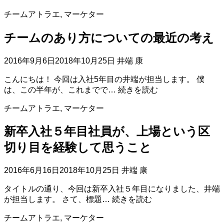
か
チームアトラエ
,
マーケター
な
る
チームのあり方についての最近の考え
ア
ト
ラ
2016年9月6日
2018年10月25日
井端 康
エ
こんにちは！ 今回は入社5年目の井端が担当します。 僕
コ
チ
は、この半年が、これまでで…
続きを読む
ー
ー
ヒ
チームアトラエ
,
マーケター
ム
ー
の
ム
新卒入社５年目社員が、上場という区
あ
ー
り
ブ
切り目を経験して思うこと
方
メ
に
ン
2016年6月16日
2018年10月25日
井端 康
つ
ト
い
タイトルの通り、今回は新卒入社５年目になりました、井端
て
新
が担当します。 さて、標題…
続きを読む
の
卒
最
チームアトラエ
,
マーケター
入