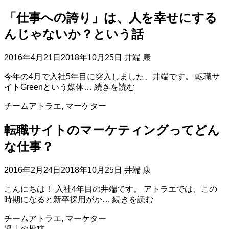
近
社
の
「仕事への誇り」は、人を幸せにする
５
考
年
んじゃないか？という話
え
目
社
2016年4月21日
2018年10月25日
井端 康
員
が、
今年の4月で入社5年目に突入しました、井端です。 転職サ
上
「仕
イトGreenという媒体…
続きを読む
場
事
と
チームアトラエ
,
マーケター
へ
い
の
う
転職サイトのマーケティングってどん
誇
区
り」
な仕事？
切
は、
り
人
目
2016年2月24日
2018年10月25日
井端 康
を
を
幸
こんにちは！ 入社4年目の井端です。 アトラエでは、この
経
せ
転
時期になると新卒採用がか…
続きを読む
験
に
職
し
す
チームアトラエ
,
マーケター
サ
て
る