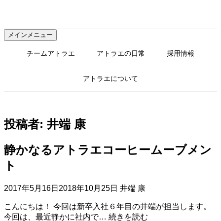
コ
ン
テ
メインメニュー
ン
ツ
チームアトラエ
アトラエの日常
採用情報
へ
ス
アトラエについて
キ
ッ
プ
投稿者:
井端 康
静かなるアトラエコーヒームーブメン
ト
2017年5月16日
2018年10月25日
井端 康
こんにちは！ 今回は新卒入社６年目の井端が担当します。
静
今回は、最近静かに社内で…
続きを読む