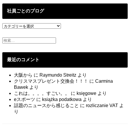
の
投
社員ごとのブログ
稿
社
員
ご
と
の
ブ
最近のコメント
ロ
グ
大阪から
に
Raymundo Streitz
より
クリスマスプレゼント交換会！！！
に
Carmina
Bawek
より
これは。。。。すごい。。
に
księgowe
より
eスポーツ
に
książka podatkowa
より
話題のニュースから感じること
に
rozliczanie VAT
よ
り