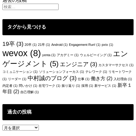
投
過去の投稿
イ
思
ん
ト
う
稿
じ
の
こ
ゃ
ナ
マ
と
な
タグから見つける
ー
ビ
い
ケ
か？
ゲ
テ
と
19卒
(3)
20卒
(1)
21卒
(1)
Android
(1)
Engagement Run!
(1)
pxtx
(1)
ィ
ー
い
wevox
(8)
エン
ン
yenta
(1)
アカデミー
(1)
ウェルビーイング
(1)
う
シ
グ
ゲージメント
(5)
話
エンジニア
(3)
っ
カスタマーサクセス
(1)
ョ
て
コミュニケーション
(1)
ソリューションフォーカス
(1)
テレワーク
(1)
リモートワーク
中村誠のブログ
(3)
ン
ど
働き方
(2)
(1)
リーダー
(1)
仕事
(1)
入社理由
(1)
ん
新卒１
内定者
(1)
問いかけ
(1)
在宅ワーク
(1)
振り返り
(1)
採用
(1)
新サービス
(1)
な
年目
(2)
自己理解
(1)
仕
事？
過去の投稿
過
去