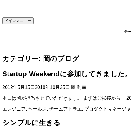
コ
ン
テ
メインメニュー
ン
ツ
チ
へ
ス
キ
ッ
カテゴリー:
岡のブログ
プ
Startup Weekendに参加してきました。(20
2012年5月15日
2018年10月25日
岡 利幸
本日は岡が担当させていただきます。 まずはご挨拶から。 20
エンジニア
,
セールス
,
チームアトラエ
,
プロダクトマネージャ
シンプルに生きる