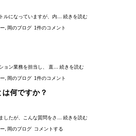
て
き
ま
シ
イトルになっていますが、内…
続きを読む
し
ン
た。
ー
,
岡のブログ
1件のコメント
プ
(2012/05/11-
ル
13)
に
生
き
る
強
ション業務を担当し、 直…
続きを読む
い
ー
,
岡のブログ
1件のコメント
組
織
とは何ですか？
と
は？
こ
しましたが、こんな質問をさ…
続きを読む
こ
ー
,
岡のブログ
コメントする
数