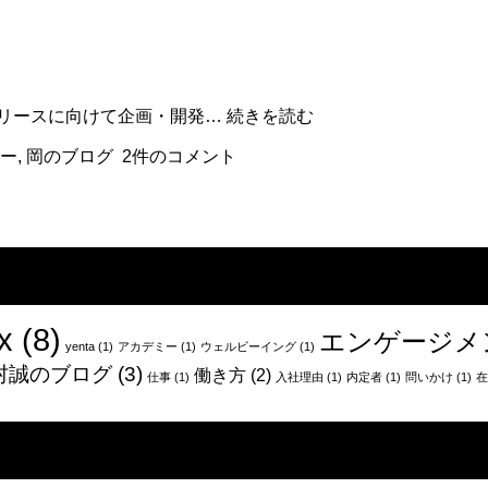
年
で
あ
な
た
「事
リリースに向けて企画・開発…
続きを読む
が
業
チ
ー
,
岡のブログ
2件のコメント
の
ャ
成
レ
功」
ン
に
ジ
100%
し
集
た
中
こ
す
と
x
(8)
エンゲージメ
る
は
yenta
(1)
アカデミー
(1)
ウェルビーイング
(1)
何
村誠のブログ
(3)
働き方
(2)
仕事
(1)
入社理由
(1)
内定者
(1)
問いかけ
(1)
在
で
す
か？