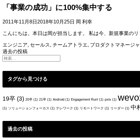
「事業の成功」に100%集中する
2011年11月8日
2018年10月25日
岡 利幸
こんにちは。本日は岡が担当します。 私は今、新規事業の
エンジニア
,
セールス
,
チームアトラエ
,
プロダクトマネージャ
投
過去の投稿
稿
ナ
タグから見つける
ビ
ゲ
wevo
19卒
(3)
20卒
(1)
21卒
(1)
Android
(1)
Engagement Run!
(1)
pxtx
(1)
ー
中
(1)
ソリューションフォーカス
(1)
テレワーク
(1)
リモートワーク
(1)
リーダー
(1)
シ
ョ
過去の投稿
ン