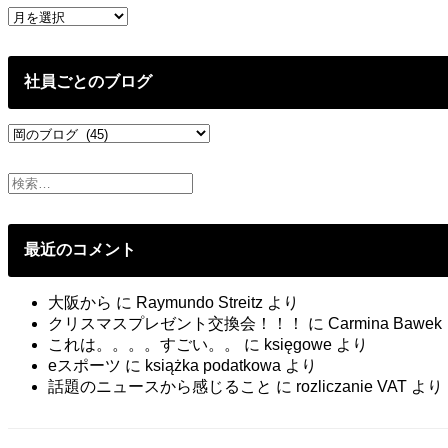
過
去
の
投
社員ごとのブログ
稿
社
員
ご
と
の
ブ
最近のコメント
ロ
グ
大阪から
に
Raymundo Streitz
より
クリスマスプレゼント交換会！！！
に
Carmina Bawek
これは。。。。すごい。。
に
księgowe
より
eスポーツ
に
książka podatkowa
より
話題のニュースから感じること
に
rozliczanie VAT
より