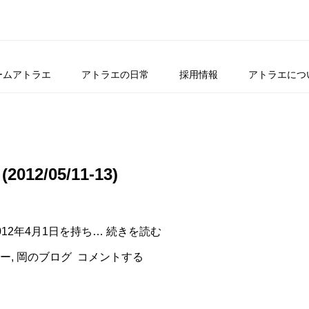
ームアトラエ
アトラエの日常
採用情報
アトラエにつ
12/05/11-13)
Startup
12年4月1日を持ち…
続きを読む
Weekend
に
ー
,
岡のブログ
コメントする
参
加
し