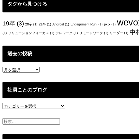
タグから見つける
wevo
19卒
(3)
20卒
(1)
21卒
(1)
Android
(1)
Engagement Run!
(1)
pxtx
(1)
中
(1)
ソリューションフォーカス
(1)
テレワーク
(1)
リモートワーク
(1)
リーダー
(1)
過去の投稿
過
去
の
投
社員ごとのブログ
稿
社
員
ご
と
の
ブ