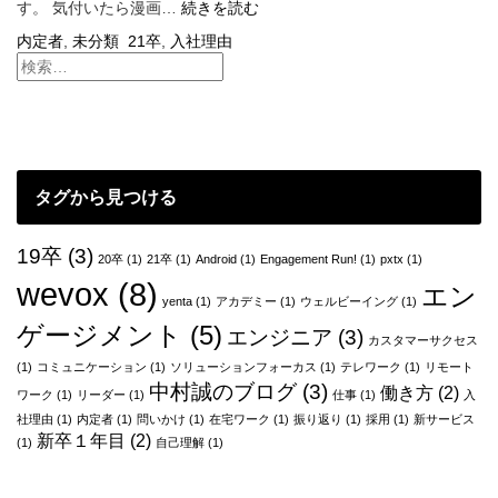
入
す。 気付いたら漫画…
続きを読む
社
内定者
,
未分類
21卒
,
入社理由
理
由〜
体
育
会
就
活
タグから見つける
生
の
極
19卒
(3)
20卒
(1)
21卒
(1)
Android
(1)
Engagement Run!
(1)
pxtx
(1)
み
wevox
(8)
エン
（仮）〜
yenta
(1)
アカデミー
(1)
ウェルビーイング
(1)
ゲージメント
(5)
エンジニア
(3)
カスタマーサクセス
(1)
コミュニケーション
(1)
ソリューションフォーカス
(1)
テレワーク
(1)
リモート
中村誠のブログ
(3)
働き方
(2)
ワーク
(1)
リーダー
(1)
仕事
(1)
入
社理由
(1)
内定者
(1)
問いかけ
(1)
在宅ワーク
(1)
振り返り
(1)
採用
(1)
新サービス
新卒１年目
(2)
(1)
自己理解
(1)