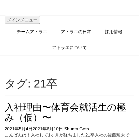
コ
ン
テ
メインメニュー
ン
ツ
チームアトラエ
アトラエの日常
採用情報
へ
ス
キ
アトラエについて
ッ
プ
タグ:
21卒
入社理由〜体育会就活生の極
み（仮）〜
2021年5月4日
2021年6月10日
Shunta Goto
こんばんは！入社して1ヶ月が経ちました21卒入社の後藤駿太で