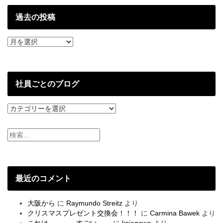
過去の投稿
過
去
の
投
稿
社員ごとのブログ
社
員
ご
と
の
ブ
ロ
グ
最近のコメント
大阪から
に
Raymundo Streitz
より
クリスマスプレゼント交換会！！！
に
Carmina Bawek
より