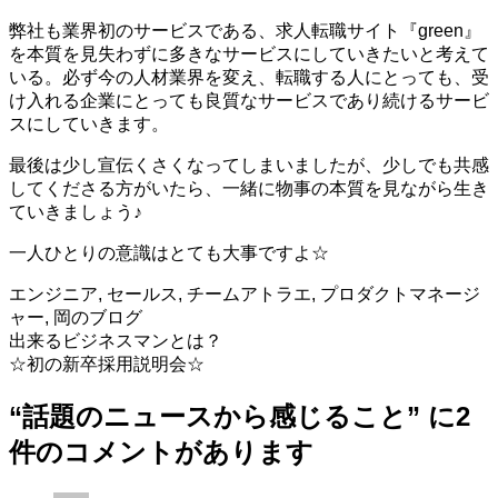
弊社も業界初のサービスである、
求人
転職
サイト
『green』
を本質を見失わずに多きなサービスにしていきたいと考えて
いる。必ず今の人材業界を変え、転職する人にとっても、受
け入れる企業にとっても良質なサービスであり続けるサービ
スにしていきます。
最後は少し宣伝くさくなってしまいましたが、少しでも共感
してくださる方がいたら、一緒に物事の本質を見ながら生き
ていきましょう♪
一人ひとりの意識はとても大事ですよ☆
エンジニア
,
セールス
,
チームアトラエ
,
プロダクトマネージ
ャー
,
岡のブログ
投
出来るビジネスマンとは？
☆初の新卒採用説明会☆
稿
“
話題のニュースから感じること
” に2
ナ
件のコメントがあります
ビ
ゲ