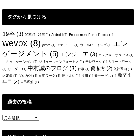
タグから見つける
19卒
(3)
20卒
(1)
21卒
(1)
Android
(1)
Engagement Run!
(1)
pxtx
(1)
wevox
(8)
エン
yenta
(1)
アカデミー
(1)
ウェルビーイング
(1)
ゲージメント
(5)
エンジニア
(3)
カスタマーサクセス
(1)
コミュニケーション
(1)
ソリューションフォーカス
(1)
テレワーク
(1)
リモートワーク
中村誠のブログ
(3)
働き方
(2)
(1)
リーダー
(1)
仕事
(1)
入社理由
(1)
新卒１
内定者
(1)
問いかけ
(1)
在宅ワーク
(1)
振り返り
(1)
採用
(1)
新サービス
(1)
年目
(2)
自己理解
(1)
過去の投稿
過
去
の