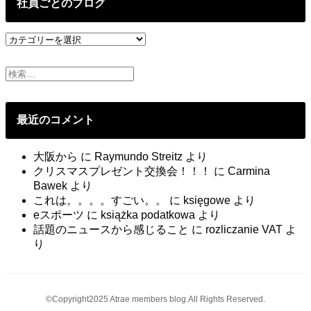
投
社員ごとのブログ
稿
社
員
ご
と
の
ブ
最近のコメント
ロ
グ
大阪から
に
Raymundo Streitz
より
クリスマスプレゼント交換会！！！
に
Carmina
Bawek
より
これは。。。。すごい。。
に
księgowe
より
eスポーツ
に
książka podatkowa
より
話題のニュースから感じること
に
rozliczanie VAT
よ
り
©Copyright2025 Atrae members blog.All Rights Reserved.