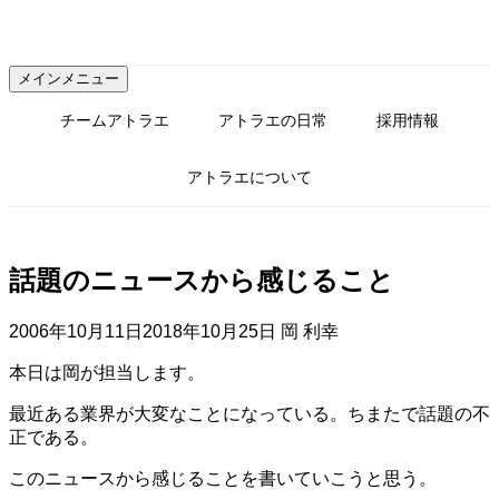
コ
ン
テ
メインメニュー
ン
ツ
チームアトラエ
アトラエの日常
採用情報
へ
ス
アトラエについて
キ
ッ
プ
話題のニュースから感じること
2006年10月11日
2018年10月25日
岡 利幸
本日は岡が担当します。
最近ある業界が大変なことになっている。ちまたで話題の不
正である。
このニュースから感じることを書いていこうと思う。