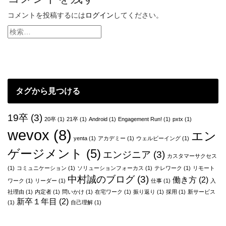
ナ
ビ
コメントを投稿するには
ログイン
してください。
ゲ
ー
シ
ョ
タグから見つける
ン
19卒
(3)
20卒
(1)
21卒
(1)
Android
(1)
Engagement Run!
(1)
pxtx
(1)
wevox
(8)
エン
yenta
(1)
アカデミー
(1)
ウェルビーイング
(1)
ゲージメント
(5)
エンジニア
(3)
カスタマーサクセス
(1)
コミュニケーション
(1)
ソリューションフォーカス
(1)
テレワーク
(1)
リモート
中村誠のブログ
(3)
働き方
(2)
ワーク
(1)
リーダー
(1)
仕事
(1)
入
社理由
(1)
内定者
(1)
問いかけ
(1)
在宅ワーク
(1)
振り返り
(1)
採用
(1)
新サービス
新卒１年目
(2)
(1)
自己理解
(1)