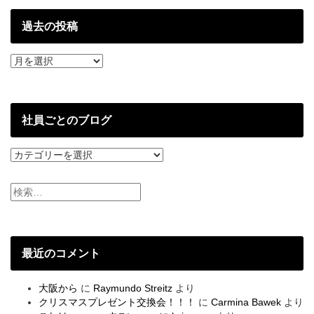
過去の投稿
過
去
の
投
稿
社員ごとのブログ
社
員
ご
と
の
ブ
ロ
グ
最近のコメント
大阪から
に
Raymundo Streitz
より
クリスマスプレゼント交換会！！！
に
Carmina Bawek
より