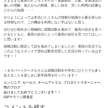
さまざまな業界のビジネスモデル・業績動向、人脈、企業理念の
違いの理解、他人からの刺激、新しい自分、空いた時間の読書な
どからの知識・・・
やりようによっては本当にたくさんの情報や知識や人脈を得られ
る時期なので、この機会を利用しない手はないと思う。
ぜひぜひ前向きに積極的に就職活動を進めて、最高の自分を見つ
けるとともに、最高の自分にとって最高の会社を見つけてほしい
と思います♪
就職活動に限定して話を進めてしまいましたが、普段の生活でも
このようなスタンスで望めば数倍充実した生活が待っているはず
です！！
Ｉ＆Ｇパートナーズもそんな就職活動生や学生にひとりでも多く
会えることを楽しみに新卒採用を行っています！
エンジニア
,
セールス
,
チームアトラエ
,
プロダクトマネージャー
,
岡のブログ
投
あけましておめでとうございます！！
IGPマラソン部発足
稿
コメントを残す