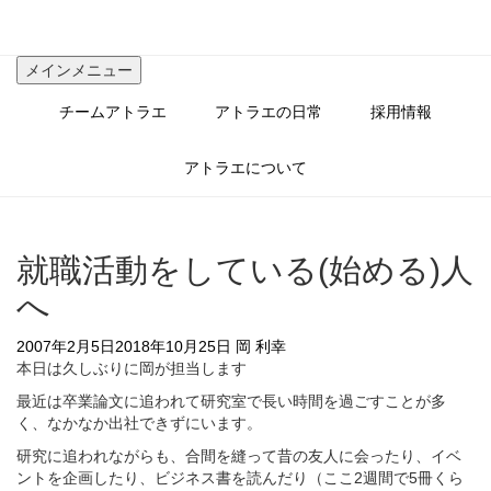
コ
ン
テ
メインメニュー
ン
ツ
チームアトラエ
アトラエの日常
採用情報
へ
ス
キ
アトラエについて
ッ
プ
就職活動をしている(始める)人
へ
2007年2月5日
2018年10月25日
岡 利幸
本日は久しぶりに岡が担当します
最近は卒業論文に追われて研究室で長い時間を過ごすことが多
く、なかなか出社できずにいます。
研究に追われながらも、合間を縫って昔の友人に会ったり、イベ
ントを企画したり、ビジネス書を読んだり（ここ2週間で5冊くら