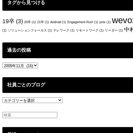
タグから見つける
wevo
19卒
(3)
20卒
(1)
21卒
(1)
Android
(1)
Engagement Run!
(1)
pxtx
(1)
中
(1)
ソリューションフォーカス
(1)
テレワーク
(1)
リモートワーク
(1)
リーダー
(1)
過去の投稿
過
去
の
投
社員ごとのブログ
稿
社
員
ご
と
の
ブ