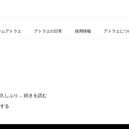
ームアトラエ
アトラエの日常
採用情報
アトラエにつ
This
。 久しぶり…
続きを読む
is
it!
する