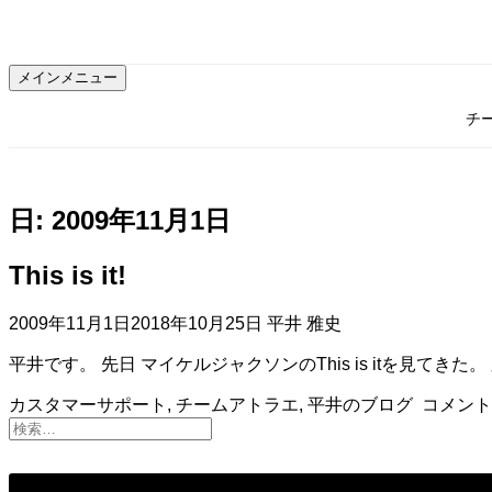
コ
ン
テ
メインメニュー
ン
ツ
チ
へ
ス
キ
ッ
日:
2009年11月1日
プ
This is it!
2009年11月1日
2018年10月25日
平井 雅史
平井です。 先日 マイケルジャクソンのThis is itを見てきた
カスタマーサポート
,
チームアトラエ
,
平井のブログ
コメント