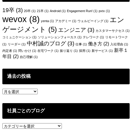
ン
19卒
(3)
20卒
(1)
21卒
(1)
Android
(1)
Engagement Run!
(1)
pxtx
(1)
wevox
(8)
エン
yenta
(1)
アカデミー
(1)
ウェルビーイング
(1)
ゲージメント
(5)
エンジニア
(3)
カスタマーサクセス
(1)
コミュニケーション
(1)
ソリューションフォーカス
(1)
テレワーク
(1)
リモートワーク
中村誠のブログ
(3)
働き方
(2)
(1)
リーダー
(1)
仕事
(1)
入社理由
(1)
新卒１
内定者
(1)
問いかけ
(1)
在宅ワーク
(1)
振り返り
(1)
採用
(1)
新サービス
(1)
年目
(2)
自己理解
(1)
過去の投稿
過
去
の
投
社員ごとのブログ
稿
社
員