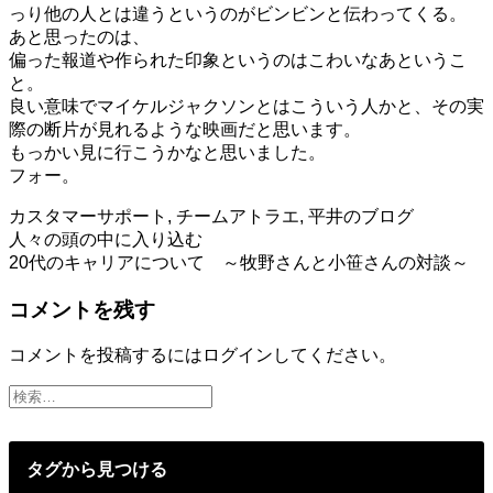
っり他の人とは違うというのがビンビンと伝わってくる。
あと思ったのは、
偏った報道や作られた印象というのはこわいなあというこ
と。
良い意味でマイケルジャクソンとはこういう人かと、その実
際の断片が見れるような映画だと思います。
もっかい見に行こうかなと思いました。
フォー。
カスタマーサポート
,
チームアトラエ
,
平井のブログ
投
人々の頭の中に入り込む
20代のキャリアについて ～牧野さんと小笹さんの対談～
稿
コメントを残す
ナ
ビ
コメントを投稿するには
ログイン
してください。
ゲ
ー
シ
タグから見つける
ョ