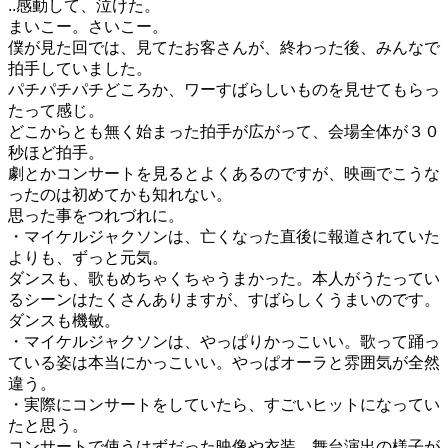
..感動して、泣けた。
まいこー。さいこー。
僕が見た回では、見てたお客さんが、終わった後、みんなで
拍手していました。
パチパチパチどころか、ワーすばらしいものを見せてもらっ
たって感じ。
どこからとも無く始まった拍手が広がって、会場全体が３０
秒ほど拍手。
劇とかコンサートを見るとよくあるのですが、映画でこうな
ったのは初めてかも知れない。
思った事をつれづれに。
・マイケルジャクソンは、亡くなった直後に報道されていた
よりも、ずっと元気。
ダンスも、歌もめちゃくちゃうまかった。本人がうたってい
るシーンはたくさんありますが、すばらしくうまいのです。
ダンスも機敏。
・マイケルジャクソンは、やっぱりかっこいい。歌って踊っ
ている姿は本当にかっこいい。やっぱオーラと雰囲気が全然
違う。
・実際にコンサートをしていたら、すごいヒットになってい
たと思う。
コンサートで使うはずだった映像や衣装、舞台演出の様子が