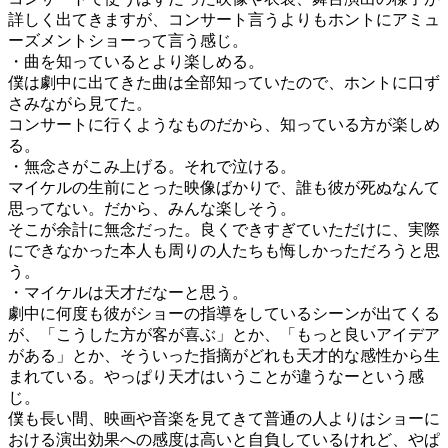
詳しく出てきますが、コンサート言うよりもホントにアミュ
ーズメントショーって言う感じ。
・曲を知っているとより楽しめる。
僕は劇中に出てきた曲は全部知っていたので、ホントに口ず
さみながら見てた。
コンサートに行くようなものだから、知っている方が楽しめ
る。
・無念さがこみ上げる。それで泣ける。
マイケルの生前にとった映像ばかりで、誰も彼が死ぬなんて
思ってない。だから、みんな楽しそう。
そこが余計に無念だった。良くできすぎていただけに、実際
にできなかった本人も周りの人たちも悔しかっただろうと思
う。
・マイケルは天才だなーと思う。
劇中に何度も彼がショーの指導をしているシーンが出てくる
が、「こうした方が客が喜ぶ」とか、「もっと良いアイデア
がある」とか、そういった指摘がどれも天才的な感性から生
まれている。やっぱり天才はいうことが違うなーという感
じ。
僕も長い間、映画や音楽を見てきて普通の人よりはショーに
おける演出効果への感度は高いと自負しているけれど、やぱ