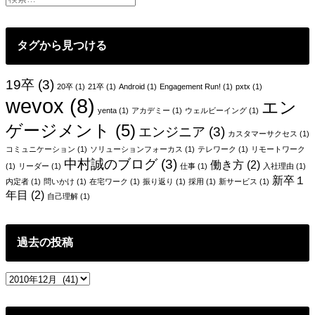
ク
リ
ス
タグから見つける
マ
ス
プ
19卒
(3)
20卒
(1)
21卒
(1)
Android
(1)
Engagement Run!
(1)
pxtx
(1)
レ
wevox
(8)
エン
ゼ
yenta
(1)
アカデミー
(1)
ウェルビーイング
(1)
ン
ゲージメント
(5)
エンジニア
(3)
ト
カスタマーサクセス
(1)
交
コミュニケーション
(1)
ソリューションフォーカス
(1)
テレワーク
(1)
リモートワーク
中村誠のブログ
(3)
換
働き方
(2)
(1)
リーダー
(1)
仕事
(1)
入社理由
(1)
会
新卒１
内定者
(1)
問いかけ
(1)
在宅ワーク
(1)
振り返り
(1)
採用
(1)
新サービス
(1)
を
年目
(2)
自己理解
(1)
行
い
ま
過去の投稿
す。
過
去
の