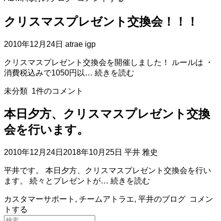
ま
な
クリスマスプレゼント交換会！！！
け
れ
ば、
2010年12月24日
atrae igp
喜
クリスマスプレゼント交換会を開催しました！ ルールは ・
び
ク
消費税込みで1050円以…
続きを読む
は
リ
な
未分類
1件のコメント
ス
い』
マ
本日夕方、クリスマスプレゼント交換
ス
プ
会を行います。
レ
ゼ
2010年12月24日
2018年10月25日
平井 雅史
ン
ト
平井です。 本日夕方、クリスマスプレゼント交換会を行い
交
本
ます。 続々とプレゼントが…
続きを読む
換
日
会！！！
カスタマーサポート
,
チームアトラエ
,
平井のブログ
コメン
夕
トする
方、