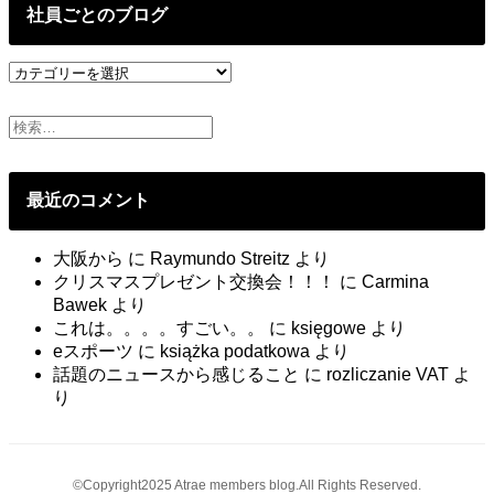
投
社員ごとのブログ
稿
社
員
ご
と
の
ブ
最近のコメント
ロ
グ
大阪から
に
Raymundo Streitz
より
クリスマスプレゼント交換会！！！
に
Carmina
Bawek
より
これは。。。。すごい。。
に
księgowe
より
eスポーツ
に
książka podatkowa
より
話題のニュースから感じること
に
rozliczanie VAT
よ
り
©Copyright2025 Atrae members blog.All Rights Reserved.