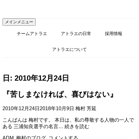
コ
ン
テ
メインメニュー
ン
ツ
チームアトラエ
アトラエの日常
採用情報
へ
ス
アトラエについて
キ
ッ
プ
日:
2010年12月24日
『苦しまなければ、喜びはない』
2010年12月24日
2018年10月9日
梅村 芳延
こんばんは 梅村です。 本日は、私の尊敬する人物の一人で
『苦
ある 三浦知良選手の名言…
続きを読む
し
ADM
,
梅村のブログ
コメントする