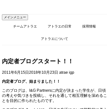
コ
ン
テ
メインメニュー
ン
ツ
チームアトラエ
アトラエの日常
採用情報
へ
ス
アトラエについて
キ
ッ
プ
内定者ブログスタート！！
2011年6月15日
2018年10月23日
atrae igp
内定者ブログ、始まりました！！
このブログは、I&G Partnersに内定が決まった学生が、日頃
の考えや気づきを投稿し、それを通して相互理解を深めるこ
とを目的に作られたものです。