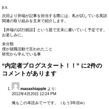
p.s.
次回より井端が記事を担当する際には、私が試している英語
関連の取り組みを文末で紹介します。
【井端の試行錯誤】という題で文末に書いていく予定です。
お楽しみに。
未分類
投
僕が就職活動で言われたこと
研究から学んでいる事
稿
“
内定者ブログスタート！！
” に2件の
ナ
コメントがあります
ビ
ゲ
ー
masashiapple
より:
2012年4月20日 12:24 PM
シ
俺もこの本読みてーです。（もう3年目w）
ョ