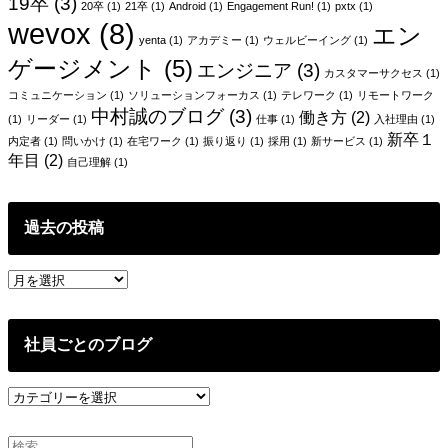
19卒
(3)
20卒
(1)
21卒
(1)
Android
(1)
Engagement Run!
(1)
pxtx
(1)
wevox
(8)
エン
yenta
(1)
アカデミー
(1)
ウェルビーイング
(1)
ゲージメント
(5)
エンジニア
(3)
カスタマーサクセス
(1)
コミュニケーション
(1)
ソリューションフォーカス
(1)
テレワーク
(1)
リモートワーク
中村誠のブログ
(3)
働き方
(2)
(1)
リーダー
(1)
仕事
(1)
入社理由
(1)
新卒１
内定者
(1)
問いかけ
(1)
在宅ワーク
(1)
振り返り
(1)
採用
(1)
新サービス
(1)
年目
(2)
自己理解
(1)
過去の投稿
過
去
の
投
社員ごとのブログ
稿
社
員
ご