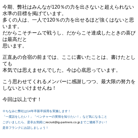
今期、弊社はみんなが120％の力を出さないと超えられない
水準の目標を掲げています。
多くの人は、一人で120％の力を出せるほど強くはないと思
います。
だからこそチームで戦うし、だからこそ達成したときの喜び
は最高だと
思います。
正直あの合宿の前までは、ここに書いたことは、書けたとし
ても
本気では思えませんでした。今は心底思っています。
こう思わせてくれるメンバーに感謝しつつ、最大限の努力を
しないといけませんね！
今回は以上です！
※ちなみに弊社は14年卒新卒採用を実施します！
「一度話をしたい！」「ベンチャーの実情を知りたい！」など気になること
ございましたら、是非お気軽に
recruit@ig-partners.co.jp
までご連絡下さい！
是非フランクにお話しましょう！