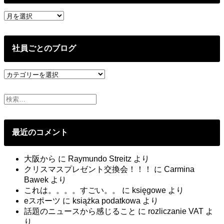
過
去
の
投
社員ごとのブログ
稿
社
員
ご
と
の
ブ
最近のコメント
ロ
グ
大阪から
に
Raymundo Streitz
より
クリスマスプレゼント交換会！！！
に
Carmina
Bawek
より
これは。。。。すごい。。
に
księgowe
より
eスポーツ
に
książka podatkowa
より
話題のニュースから感じること
に
rozliczanie VAT
よ
り