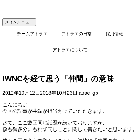
コ
ン
テ
メインメニュー
ン
ツ
チームアトラエ
アトラエの日常
採用情報
へ
ス
アトラエについて
キ
ッ
プ
IWNCを経て思う「仲間」の意味
2012年10月12日
2018年10月23日
atrae igp
こんにちは！
今回の記事が井端が担当させていただきます。
さて、ここ数回同じ話題が続いておりますが、
僕も御多分にもれず同じことに関して書きたいと思います。