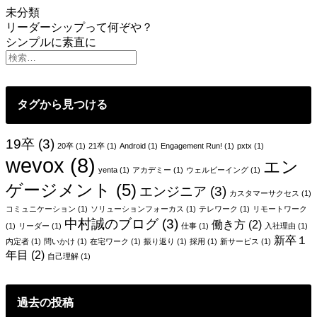
未分類
投
リーダーシップって何ぞや？
シンプルに素直に
稿
ナ
ビ
タグから見つける
ゲ
ー
19卒
(3)
20卒
(1)
21卒
(1)
Android
(1)
Engagement Run!
(1)
pxtx
(1)
wevox
(8)
シ
エン
yenta
(1)
アカデミー
(1)
ウェルビーイング
(1)
ョ
ゲージメント
(5)
エンジニア
(3)
カスタマーサクセス
(1)
ン
コミュニケーション
(1)
ソリューションフォーカス
(1)
テレワーク
(1)
リモートワーク
中村誠のブログ
(3)
働き方
(2)
(1)
リーダー
(1)
仕事
(1)
入社理由
(1)
新卒１
内定者
(1)
問いかけ
(1)
在宅ワーク
(1)
振り返り
(1)
採用
(1)
新サービス
(1)
年目
(2)
自己理解
(1)
過去の投稿