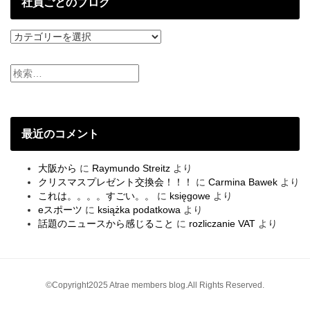
社員ごとのブログ
社
員
ご
と
の
ブ
ロ
グ
最近のコメント
大阪から
に
Raymundo Streitz
より
クリスマスプレゼント交換会！！！
に
Carmina Bawek
より
これは。。。。すごい。。
に
księgowe
より
eスポーツ
に
książka podatkowa
より
話題のニュースから感じること
に
rozliczanie VAT
より
©Copyright2025 Atrae members blog.All Rights Reserved.