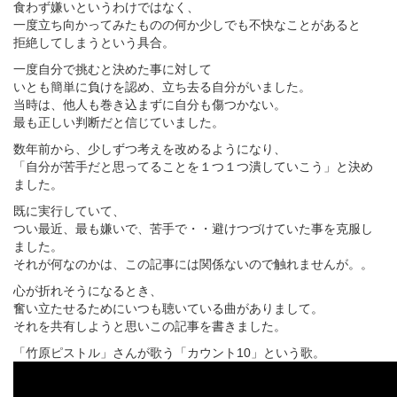
食わず嫌いというわけではなく、
一度立ち向かってみたものの何か少しでも不快なことがあると
拒絶してしまうという具合。
一度自分で挑むと決めた事に対して
いとも簡単に負けを認め、立ち去る自分がいました。
当時は、他人も巻き込まずに自分も傷つかない。
最も正しい判断だと信じていました。
数年前から、少しずつ考えを改めるようになり、
「自分が苦手だと思ってることを１つ１つ潰していこう」と決め
ました。
既に実行していて、
つい最近、最も嫌いで、苦手で・・避けつづけていた事を克服し
ました。
それが何なのかは、この記事には関係ないので触れませんが。。
心が折れそうになるとき、
奮い立たせるためにいつも聴いている曲がありまして。
それを共有しようと思いこの記事を書きました。
「竹原ピストル」さんが歌う「カウント10」という歌。