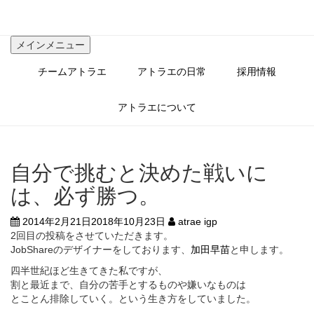
コ
ン
テ
メインメニュー
ン
ツ
チームアトラエ
アトラエの日常
採用情報
へ
ス
キ
アトラエについて
ッ
プ
自分で挑むと決めた戦いに
は、必ず勝つ。
2014年2月21日
2018年10月23日
atrae igp
2回目の投稿をさせていただきます。
JobShareのデザイナーをしております、
加田早苗
と申します。
四半世紀ほど生きてきた私ですが、
割と最近まで、自分の苦手とするものや嫌いなものは
とことん排除していく。という生き方をしていました。