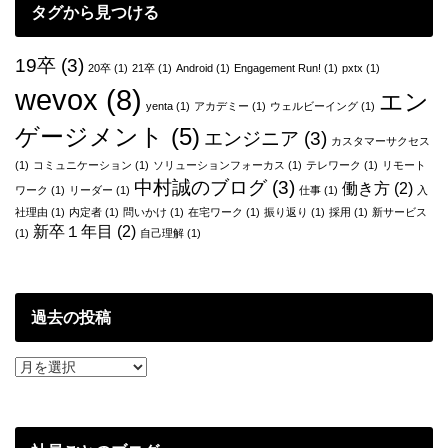
タグから見つける
ー
シ
19卒
(3)
20卒
(1)
21卒
(1)
Android
(1)
Engagement Run!
(1)
pxtx
(1)
ョ
wevox
(8)
エン
yenta
(1)
アカデミー
(1)
ウェルビーイング
(1)
ン
ゲージメント
(5)
エンジニア
(3)
カスタマーサクセス
(1)
コミュニケーション
(1)
ソリューションフォーカス
(1)
テレワーク
(1)
リモート
中村誠のブログ
(3)
働き方
(2)
ワーク
(1)
リーダー
(1)
仕事
(1)
入
社理由
(1)
内定者
(1)
問いかけ
(1)
在宅ワーク
(1)
振り返り
(1)
採用
(1)
新サービス
新卒１年目
(2)
(1)
自己理解
(1)
過去の投稿
過
去
の
投
稿