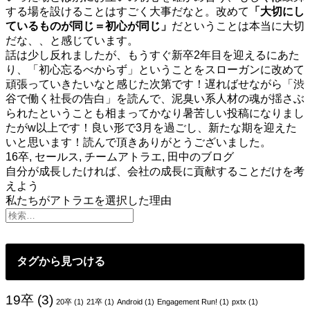
する場を設けることはすごく大事だなと。改めて
「大切にし
ているものが同じ＝初心が同じ」
だということは本当に大切
だな、、と感じています。
話は少し反れましたが、もうすぐ新卒2年目を迎えるにあた
り、「初心忘るべからず」ということをスローガンに改めて
頑張っていきたいなと感じた次第です！遅ればせながら「渋
谷で働く社長の告白」を読んで、泥臭い系人材の魂が揺さぶ
られたということも相まってかなり暑苦しい投稿になりまし
たがw以上です！良い形で3月を過ごし、新たな期を迎えた
いと思います！読んで頂きありがとうございました。
16卒
,
セールス
,
チームアトラエ
,
田中のブログ
投
自分が成長したければ、会社の成長に貢献することだけを考
えよう
稿
私たちがアトラエを選択した理由
ナ
ビ
ゲ
タグから見つける
ー
19卒
(3)
20卒
(1)
21卒
(1)
Android
(1)
Engagement Run!
(1)
pxtx
(1)
シ