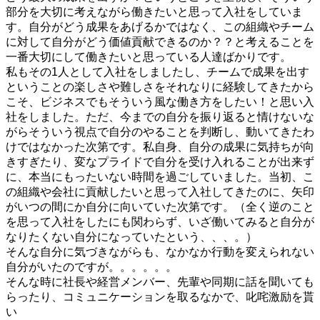
部分を大切に考えながら働きたいと思って入社をしていま
す。自分がどう成果をあげるかではなく、この組織やチーム
に対して自分がどう価値貢献できるのか？？と考えることを
一番大切にして働きたいと思っている人達ばかりです。
私もその1人として入社をしましたし、チームで成果を出す
ということの楽しさや難しさをそれなりに経験してきたから
こそ、ビジネスでもそういう風な働き方をしたい！と思い入
社をしました。ただ、今までの自分を振り返ると情けないな
がらそういう視点で自分のやることを判断し、動いてきたわ
けではなかった次第です。私自身、自分の成果に気持ちが向
きすぎたり、変なプライドで自分を受け入れることが出来ず
に、本当にもったいない時間を過ごしていました。当初、こ
の組織や会社に貢献したいと思って入社してきたのに、矢印
がいつの間にか自分に向いていた次第です。（全く逆のこと
を思って入社をしたにも関わらず、いざ働いてみると自分が
なりたくない自分になっていたという、、、。）
そんな自分に気づきながらも、なかなか行動を変えられない
自分がいたのですが。。。。。。
そんな時に社長や経営メンバー、先輩や同期に話を聞いても
らったり、コミュニケーションを取るなかで、叱咤激励を貰
い