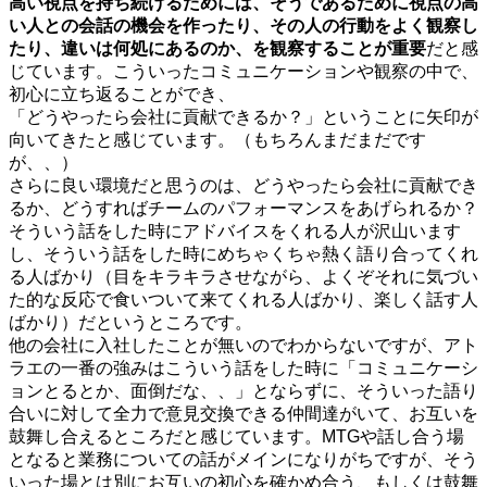
高い視点を持ち続けるためには、そうであるために視点の高
い人との会話の機会を作ったり、その人の行動をよく観察し
たり、違いは何処にあるのか、を観察することが重要
だと感
じています。こういったコミュニケーションや観察の中で、
初心に立ち返ることができ、
「どうやったら会社に貢献できるか？」ということに矢印が
向いてきたと感じています。（もちろんまだまだです
が、、）
さらに良い環境だと思うのは、どうやったら会社に貢献でき
るか、どうすればチームのパフォーマンスをあげられるか？
そういう話をした時にアドバイスをくれる人が沢山います
し、そういう話をした時にめちゃくちゃ熱く語り合ってくれ
る人ばかり（目をキラキラさせながら、よくぞそれに気づい
た的な反応で食いついて来てくれる人ばかり、楽しく話す人
ばかり）だというところです。
他の会社に入社したことが無いのでわからないですが、アト
ラエの一番の強みはこういう話をした時に「コミュニケーシ
ョンとるとか、面倒だな、、」とならずに、そういった語り
合いに対して全力で意見交換できる仲間達がいて、お互いを
鼓舞し合えるところだと感じています。MTGや話し合う場
となると業務についての話がメインになりがちですが、そう
いった場とは別にお互いの初心を確かめ合う、もしくは鼓舞