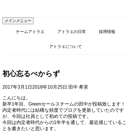
コ
ン
テ
メインメニュー
ン
ツ
チームアトラエ
アトラエの日常
採用情報
へ
ス
アトラエについて
キ
ッ
プ
初心忘るべからず
2017年3月1日
2018年10月25日
田中 希実
こんにちは。
新卒1年目、Greenセールスチームの田中が投稿致します！
内定者時代には結構な頻度でブログを更新していたのです
が、今回は社員として初めての投稿です。
今回は内定者時代からの1年半を通して、最近感じているこ
とを書きたいと思います。