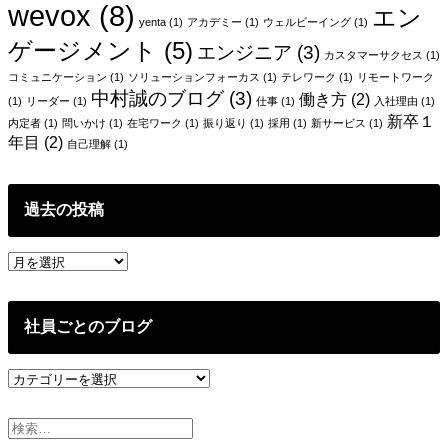
wevox
(8)
エン
ョ
yenta
(1)
アカデミー
(1)
ウェルビーイング
(1)
ゲージメント
(5)
エンジニア
(3)
ン
カスタマーサクセス
(1)
コミュニケーション
(1)
ソリューションフォーカス
(1)
テレワーク
(1)
リモートワーク
中村誠のブログ
(3)
働き方
(2)
(1)
リーダー
(1)
仕事
(1)
入社理由
(1)
新卒１
内定者
(1)
問いかけ
(1)
在宅ワーク
(1)
振り返り
(1)
採用
(1)
新サービス
(1)
年目
(2)
自己理解
(1)
過去の投稿
過
去
の
投
社員ごとのブログ
稿
社
員
ご
と