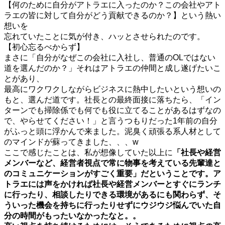
【何のために自分がアトラエに入ったのか？この会社やアト
ラエの皆に対して自分がどう貢献できるのか？】という熱い
想いを
忘れていたことに気が付き、ハッとさせられたのです。
【初心忘るべからず】
まさに「自分がなぜこの会社に入社し、普通のOLではない
道を選んだのか？」それはアトラエの仲間と成し遂げたいこ
とがあり、
最高にワクワクしながらビジネスに熱中したいという想いの
もと、選んだ道です。社長との最終面接に落ちたら、「イン
ターンでも掃除係でも何でも役に立てることがあるはずなの
で、やらせてください！」と言うつもりだった1年前の自分
がふっと頭に浮かんで来ました。泥臭く頑張る系人材として
のマインドが蘇ってきました、、、w
ここで感じたことは、私が想像していた以上に
「社長や経営
メンバーなど、経営者視点で常に物事を考えている先輩達と
のコミュニケーションがすごく重要」だということです。ア
トラエには声をかければ社長や経営メンバーとすぐにランチ
に行ったり、相談したりできる環境があるにも関わらず、そ
ういった機会を持ちに行ったりせずにウジウジ悩んでいた自
分の時間がもったいなかったなと。。