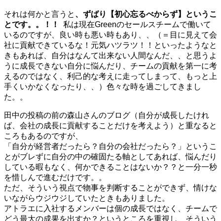
それは何かと言うと
、ずばり【初心忘るべからず】というこ
とです。。！！
私は現在Greenのセールスチームで働いて
いるのですが、良い時も悪い時もあり、、（＝目に見えて会
社に貢献できているな！元気ハツラツ！！といったようなと
きもあれば、自分はなんて出来ない人間なんだ、、と思うよ
うに成長できない自分に悩んだり、チームの貢献を第一に考
えるのではなく、利己的な考えに走ってしまって、もっと上
手くいかなくなったり、、）色々な時を過ごしてきまし
た。。
田中の投稿の前の森山さんのブログ（
自分が成長したけれ
ば、会社の成長に貢献することだけを考えよう
）と重なると
ころもあるのですが、
「自分が経営者だったら？自分の会社だったら？」というこ
とがブレずに自分の中の確固たる軸としてあれば、悩んだり
している暇もなく、何かできることはないか？？と一分一秒
を惜しんで進むだけです。。
ただ、そういう視点で物事を判断することができず、情けな
いながらウジウジしていたときもありました。
アトラエに入社するメンバーは個の成長ではなく、チームで
どう最大の成果を出すか？というところを重視し、そういう