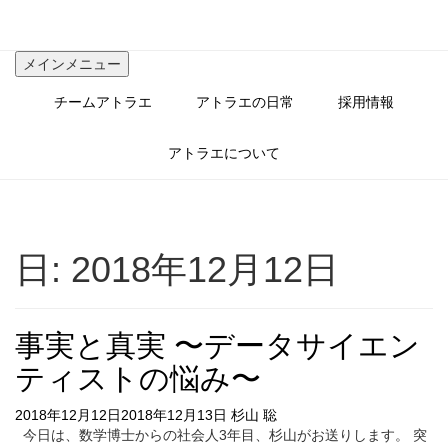
コ
ン
テ
メインメニュー
ン
ツ
チームアトラエ
アトラエの日常
採用情報
へ
ス
キ
アトラエについて
ッ
プ
日:
2018年12月12日
事実と真実 〜データサイエン
ティストの悩み〜
2018年12月12日
2018年12月13日
杉山 聡
今日は、数学博士からの社会人3年目、杉山がお送りします。 突