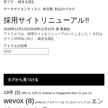
事
然です…
続きを読む
実
データサイエンティスト
,
未分類
,
杉山のブログ
と
真
採用サイトリニューアル!!
実
〜
2018年12月12日
2018年12月12日
南 香菜絵
デ
アトラエでは、採用サイトをリニューアルいたしました！ 今日は
ー
採
サイトOPENに向け…
続きを読む
タ
用
サ
アトラエの日常
サ
イ
イ
エ
ト
ン
リ
テ
ニ
ィ
ュ
ス
ー
ト
タグから見つける
ア
の
ル!!
悩
19卒
(3)
み〜
20卒
(1)
21卒
(1)
Android
(1)
Engagement Run!
(1)
pxtx
(1)
wevox
(8)
エン
yenta
(1)
アカデミー
(1)
ウェルビーイング
(1)