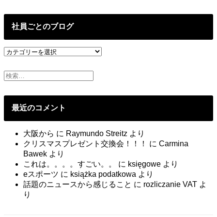
去
の
投
社員ごとのブログ
稿
社
員
ご
と
の
ブ
最近のコメント
ロ
グ
大阪から
に
Raymundo Streitz
より
クリスマスプレゼント交換会！！！
に
Carmina
Bawek
より
これは。。。。すごい。。
に
księgowe
より
eスポーツ
に
książka podatkowa
より
話題のニュースから感じること
に
rozliczanie VAT
よ
り