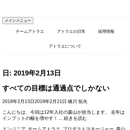
コ
ン
テ
メインメニュー
ン
ツ
チームアトラエ
アトラエの日常
採用情報
へ
ス
アトラエについて
キ
ッ
プ
日:
2019年2月13日
すべての目標は通過点でしかない
2019年2月13日
2019年2月21日
橋川 拓矢
こんにちは、今回は12年入社の森山が担当します。 去年は
す
インプットの幅を増やす！…
続きを読む
べ
エンジニア
,
チームアトラエ
,
プロダクトマネージャー
,
森山