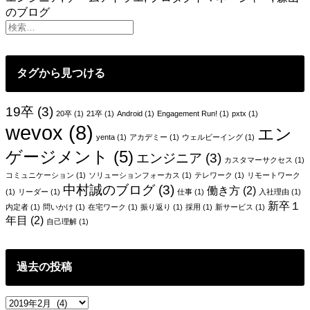
て
のブログ
の
目
標
は
タグから見つける
通
過
点
19卒
(3)
20卒
(1)
21卒
(1)
Android
(1)
Engagement Run!
(1)
pxtx
(1)
で
wevox
(8)
エン
し
yenta
(1)
アカデミー
(1)
ウェルビーイング
(1)
か
ゲージメント
(5)
エンジニア
(3)
な
カスタマーサクセス
(1)
い
コミュニケーション
(1)
ソリューションフォーカス
(1)
テレワーク
(1)
リモートワーク
中村誠のブログ
(3)
働き方
(2)
(1)
リーダー
(1)
仕事
(1)
入社理由
(1)
新卒１
内定者
(1)
問いかけ
(1)
在宅ワーク
(1)
振り返り
(1)
採用
(1)
新サービス
(1)
年目
(2)
自己理解
(1)
過去の投稿
過