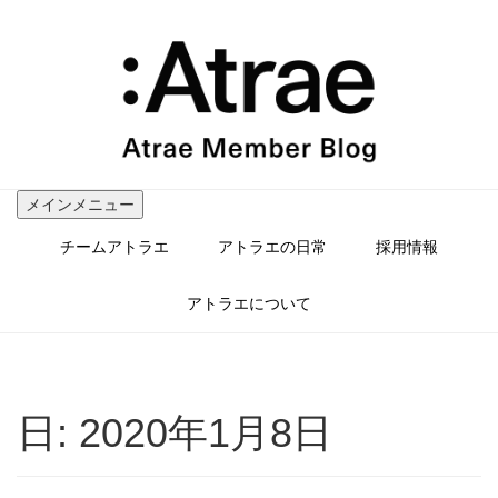
コ
ン
テ
ン
ツ
へ
ス
キ
ッ
メインメニュー
プ
チームアトラエ
アトラエの日常
採用情報
アトラエについて
日:
2020年1月8日