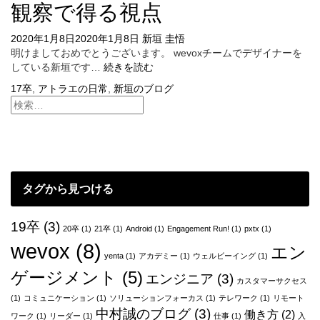
観察で得る視点
2020年1月8日
2020年1月8日
新垣 圭悟
明けましておめでとうございます。 wevoxチームでデザイナーを
観
している新垣です…
続きを読む
察
17卒
,
アトラエの日常
,
新垣のブログ
で
得
る
視
点
タグから見つける
19卒
(3)
20卒
(1)
21卒
(1)
Android
(1)
Engagement Run!
(1)
pxtx
(1)
wevox
(8)
エン
yenta
(1)
アカデミー
(1)
ウェルビーイング
(1)
ゲージメント
(5)
エンジニア
(3)
カスタマーサクセス
(1)
コミュニケーション
(1)
ソリューションフォーカス
(1)
テレワーク
(1)
リモート
中村誠のブログ
(3)
働き方
(2)
ワーク
(1)
リーダー
(1)
仕事
(1)
入