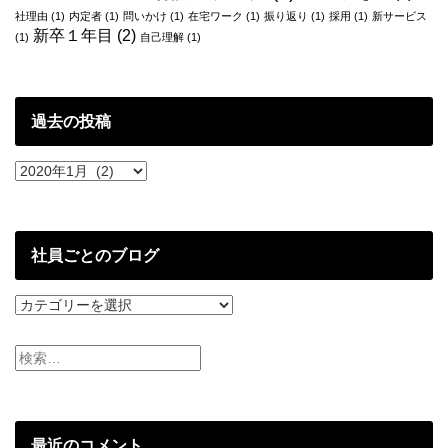
社理由
(1)
内定者
(1)
問いかけ
(1)
在宅ワーク
(1)
振り返り
(1)
採用
(1)
新サービス
新卒１年目
(2)
(1)
自己理解
(1)
過去の投稿
過
去
の
投
稿
社員ごとのブログ
社
員
ご
と
の
ブ
ロ
グ
最近のコメント