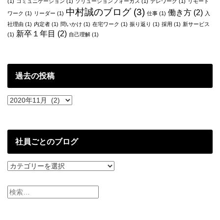
(1)
コミュニケーション
(1)
ソリューションフォーカス
(1)
テレワーク
(1)
リモート
話
中村誠のブログ
(3)
働き方
(2)
ワーク
(1)
リーダー
(1)
仕事
(1)
入
社理由
(1)
内定者
(1)
問いかけ
(1)
在宅ワーク
(1)
振り返り
(1)
採用
(1)
新サービス
新卒１年目
(2)
(1)
自己理解
(1)
過去の投稿
過
去
の
投
稿
社員ごとのブログ
社
員
ご
と
の
ブ