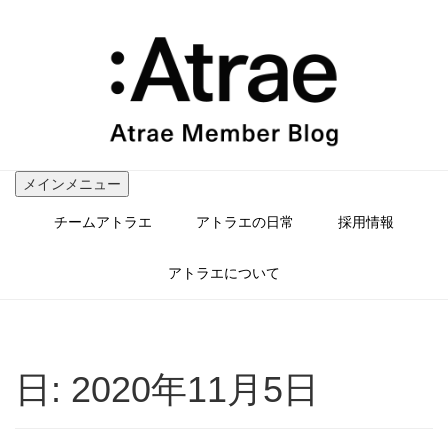
コ
ン
テ
ン
ツ
へ
ス
キ
ッ
メインメニュー
プ
チームアトラエ
アトラエの日常
採用情報
アトラエについて
日:
2020年11月5日