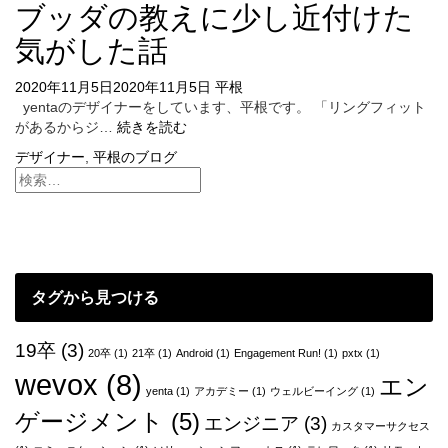
ブッダの教えに少し近付けた
気がした話
2020年11月5日
2020年11月5日
平根
yentaのデザイナーをしています、平根です。 「リングフィット
ブ
があるからジ…
続きを読む
ッ
デザイナー
,
平根のブログ
ダ
の
教
え
に
少
し
タグから見つける
近
付
け
19卒
(3)
20卒
(1)
21卒
(1)
Android
(1)
Engagement Run!
(1)
pxtx
(1)
た
wevox
(8)
エン
気
yenta
(1)
アカデミー
(1)
ウェルビーイング
(1)
が
ゲージメント
(5)
エンジニア
(3)
し
カスタマーサクセス
た