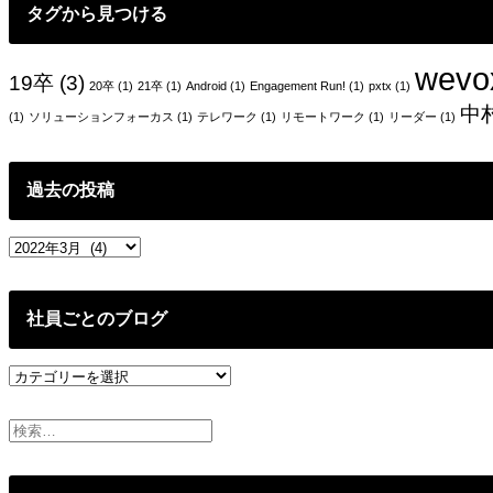
タグから見つける
wevo
19卒
(3)
20卒
(1)
21卒
(1)
Android
(1)
Engagement Run!
(1)
pxtx
(1)
中
(1)
ソリューションフォーカス
(1)
テレワーク
(1)
リモートワーク
(1)
リーダー
(1)
過去の投稿
過
去
の
投
社員ごとのブログ
稿
社
員
ご
と
の
ブ