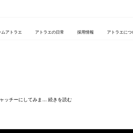
ームアトラエ
アトラエの日常
採用情報
アトラエにつ
ア
をキャッチーにしてみま…
続きを読む
ト
ラ
エ
は
天