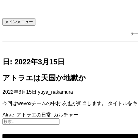
コ
ン
テ
メインメニュー
ン
ツ
チ
へ
ス
キ
ッ
日:
2022年3月15日
プ
アトラエは天国か地獄か
2022年3月15日
yuya_nakamura
今回はwevoxチームの中村 友也が担当します。 タイトル
Atrae
,
アトラエの日常
,
カルチャー