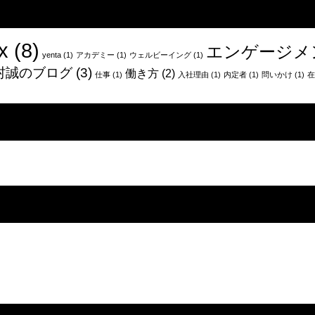
国
か
地
x
(8)
エンゲージメ
獄
yenta
(1)
アカデミー
(1)
ウェルビーイング
(1)
か
村誠のブログ
(3)
働き方
(2)
仕事
(1)
入社理由
(1)
内定者
(1)
問いかけ
(1)
在