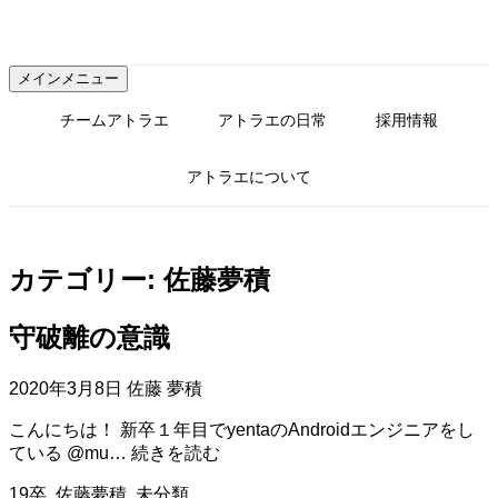
コ
ン
テ
メインメニュー
ン
ツ
チームアトラエ
アトラエの日常
採用情報
へ
ス
アトラエについて
キ
ッ
プ
カテゴリー:
佐藤夢積
守破離の意識
2020年3月8日
佐藤 夢積
こんにちは！ 新卒１年目でyentaのAndroidエンジニアをし
守
ている @mu…
続きを読む
破
19卒
,
佐藤夢積
,
未分類