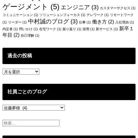
み
う
ゲージメント
(5)
エンジニア
(3)
て、
話。
カスタマーサクセス
(1)
『悔
コミュニケーション
(1)
ソリューションフォーカス
(1)
テレワーク
(1)
リモートワーク
し
中村誠のブログ
(3)
働き方
(2)
(1)
リーダー
(1)
仕事
(1)
入社理由
(1)
い
新卒１
内定者
(1)
問いかけ
(1)
在宅ワーク
(1)
振り返り
(1)
採用
(1)
新サービス
(1)
し
年目
(2)
自己理解
(1)
つ
ら
い
過去の投稿
け
ど、
過
ア
去
ト
の
ラ
投
エ
社員ごとのブログ
稿
を
選
社
ん
員
で
ご
良
と
か
の
っ