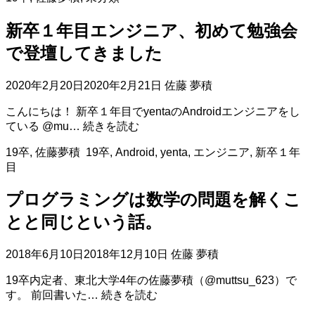
離
の
新卒１年目エンジニア、初めて勉強会
意
識
で登壇してきました
2020年2月20日
2020年2月21日
佐藤 夢積
こんにちは！ 新卒１年目でyentaのAndroidエンジニアをし
新
ている @mu…
続きを読む
卒
19卒
,
佐藤夢積
19卒
,
Android
,
yenta
,
エンジニア
,
新卒１年
１
目
年
目
プログラミングは数学の問題を解くこ
エ
ン
とと同じという話。
ジ
ニ
2018年6月10日
2018年12月10日
佐藤 夢積
ア、
初
19卒内定者、東北大学4年の佐藤夢積（@muttsu_623）で
め
プ
す。 前回書いた…
続きを読む
て
ロ