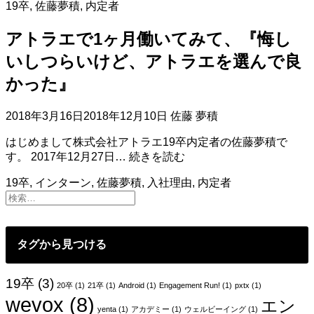
勉
19卒
,
佐藤夢積
,
内定者
グ
強
ラ
会
アトラエで1ヶ月働いてみて、『悔し
ミ
で
ン
いしつらいけど、アトラエを選んで良
登
グ
壇
かった』
は
し
数
て
学
2018年3月16日
2018年12月10日
佐藤 夢積
き
の
ま
問
はじめまして株式会社アトラエ19卒内定者の佐藤夢積で
し
ア
題
す。 2017年12月27日…
続きを読む
た
ト
を
19卒
,
インターン
,
佐藤夢積
,
入社理由
,
内定者
ラ
解
エ
く
で
こ
1
と
ヶ
タグから見つける
と
月
同
働
じ
19卒
(3)
い
20卒
(1)
21卒
(1)
Android
(1)
Engagement Run!
(1)
pxtx
(1)
と
wevox
(8)
て
エン
い
yenta
(1)
アカデミー
(1)
ウェルビーイング
(1)