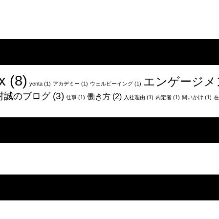
ー
セ
ロ
ー
ッ
ル
パ
ス
長
チ
期
ー
留
ム
学
を
x
(8)
エンゲージメ
経
つ
yenta
(1)
アカデミー
(1)
ウェルビーイング
(1)
験
く
村誠のブログ
(3)
働き方
(2)
仕事
(1)
入社理由
(1)
内定者
(1)
問いかけ
(1)
在
者
る
が、
〜
ア
テ
ト
レ
ラ
ア
エ
ポ
を
の
選
病
ん
と
だ
そ
理
の
由
治