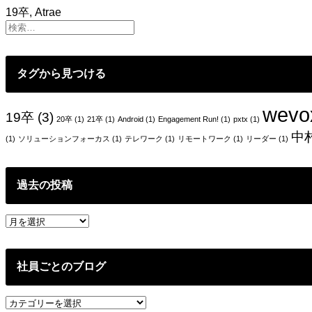
19卒
,
Atrae
タグから見つける
wevo
19卒
(3)
20卒
(1)
21卒
(1)
Android
(1)
Engagement Run!
(1)
pxtx
(1)
中
(1)
ソリューションフォーカス
(1)
テレワーク
(1)
リモートワーク
(1)
リーダー
(1)
過去の投稿
過
去
の
投
社員ごとのブログ
稿
社