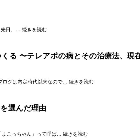
仕
事
の
前
勝
 先日、…
続きを読む
後
利
に
の
は
た
誰
くる 〜テレアポの病とその治療法、現
め
が
に
い
必
ま
要
す
日
ブログは内定時代以来なので…
続きを読む
な
か？
本
こ
一
と。
の
エを選んだ理由
イ
ン
サ
イ
ヨ
「まこっちゃん」って呼ば…
続きを読む
ド