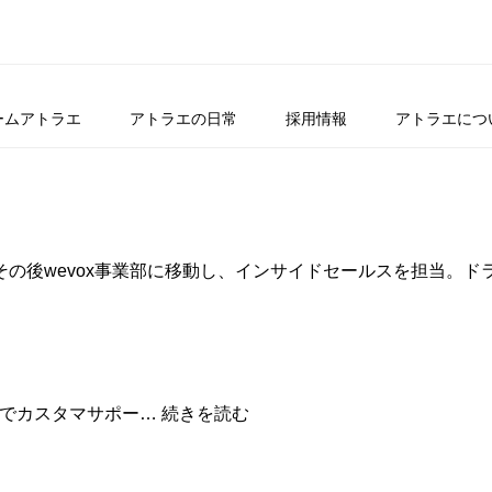
ームアトラエ
アトラエの日常
採用情報
アトラエにつ
。その後wevox事業部に移動し、インサイドセールスを担当。
？
あ
oxでカスタマサポー…
続きを読む
な
た
の