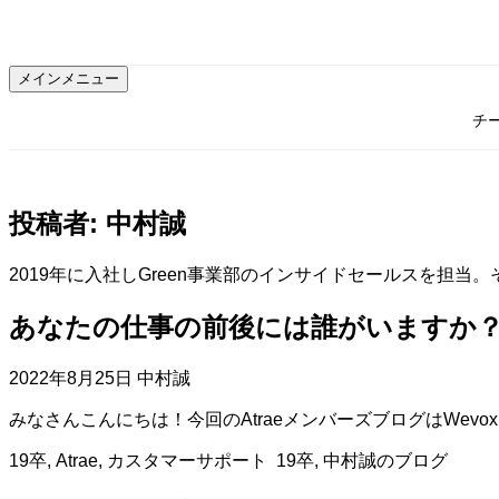
コ
ン
テ
メインメニュー
ン
ツ
チ
へ
ス
キ
ッ
投稿者:
中村誠
プ
2019年に入社しGreen事業部のインサイドセールスを担当
あなたの仕事の前後には誰がいますか
2022年8月25日
中村誠
みなさんこんにちは！今回のAtraeメンバーズブログはWev
19卒
,
Atrae
,
カスタマーサポート
19卒
,
中村誠のブログ