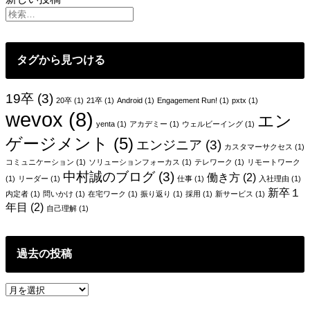
稿
ナ
ビ
タグから見つける
ゲ
ー
19卒
(3)
20卒
(1)
21卒
(1)
Android
(1)
Engagement Run!
(1)
pxtx
(1)
wevox
(8)
シ
エン
yenta
(1)
アカデミー
(1)
ウェルビーイング
(1)
ョ
ゲージメント
(5)
エンジニア
(3)
カスタマーサクセス
(1)
ン
コミュニケーション
(1)
ソリューションフォーカス
(1)
テレワーク
(1)
リモートワーク
中村誠のブログ
(3)
働き方
(2)
(1)
リーダー
(1)
仕事
(1)
入社理由
(1)
新卒１
内定者
(1)
問いかけ
(1)
在宅ワーク
(1)
振り返り
(1)
採用
(1)
新サービス
(1)
年目
(2)
自己理解
(1)
過去の投稿
過
去