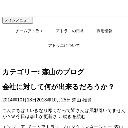
コ
ン
テ
メインメニュー
ン
ツ
チームアトラエ
アトラエの日常
採用情報
へ
ス
アトラエについて
キ
ッ
プ
カテゴリー:
森山のブログ
会社に対して何が出来るだろうか？
2014年10月18日
2018年10月25日
森山 雄貴
こんにちは！いきなり寒くなって皆さんは風邪引いてません
会
か？w 今日は森山が更新さ…
続きを読む
社
エンジニア
,
チームアトラエ
,
プロダクトマネージャー
,
森山