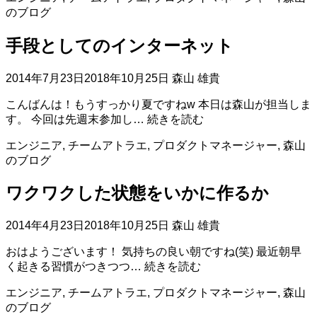
に
のブログ
対
し
手段としてのインターネット
て
何
が
2014年7月23日
2018年10月25日
森山 雄貴
出
こんばんは！もうすっかり夏ですねw 本日は森山が担当しま
来
手
す。 今回は先週末参加し…
続きを読む
る
段
だ
エンジニア
,
チームアトラエ
,
プロダクトマネージャー
,
森山
と
ろ
のブログ
し
う
て
か？
ワクワクした状態をいかに作るか
の
イ
ン
2014年4月23日
2018年10月25日
森山 雄貴
タ
おはようございます！ 気持ちの良い朝ですね(笑) 最近朝早
ー
ワ
く起きる習慣がつきつつ…
続きを読む
ネ
ク
ッ
エンジニア
,
チームアトラエ
,
プロダクトマネージャー
,
森山
ワ
ト
のブログ
ク