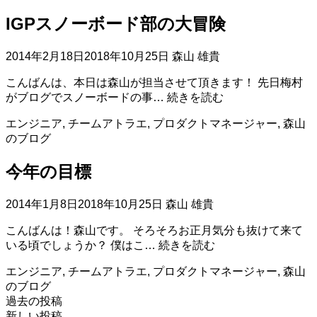
し
IGPスノーボード部の大冒険
た
状
態
2014年2月18日
2018年10月25日
森山 雄貴
を
こんばんは、本日は森山が担当させて頂きます！ 先日梅村
い
IGP
がブログでスノーボードの事…
続きを読む
か
ス
に
エンジニア
,
チームアトラエ
,
プロダクトマネージャー
,
森山
ノ
作
のブログ
ー
る
ボ
か
今年の目標
ー
ド
部
2014年1月8日
2018年10月25日
森山 雄貴
の
大
こんばんは！森山です。 そろそろお正月気分も抜けて来て
冒
今
いる頃でしょうか？ 僕はこ…
続きを読む
険
年
エンジニア
,
チームアトラエ
,
プロダクトマネージャー
,
森山
の
のブログ
目
投
過去の投稿
標
新しい投稿