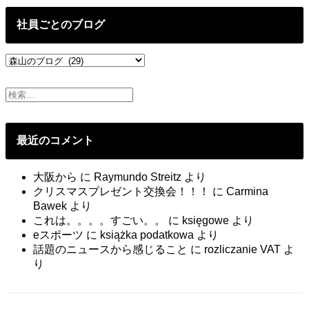
の
投
社員ごとのブログ
稿
社
員
ご
と
の
ブ
最近のコメント
ロ
グ
大阪から
に
Raymundo Streitz
より
クリスマスプレゼント交換会！！！
に
Carmina
Bawek
より
これは。。。。すごい。。
に
księgowe
より
eスポーツ
に
książka podatkowa
より
話題のニュースから感じること
に
rozliczanie VAT
よ
り