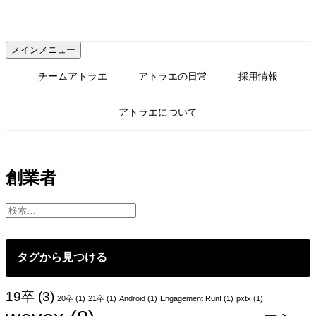
コ
ン
テ
メインメニュー
ン
ツ
チームアトラエ
アトラエの日常
採用情報
へ
ス
アトラエについて
キ
ッ
プ
創業者
タグから見つける
19卒
(3)
20卒
(1)
21卒
(1)
Android
(1)
Engagement Run!
(1)
pxtx
(1)