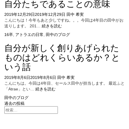
自分たちであることの意味
コ
た
ー
件
2019年12月29日
2019年12月29日
田中 希実
ス
こんにちは！今年もあと少しですね。。。今回は4年目の田中がお
タ
自
送りします。 201…
続きを読む
ー
分
の
16卒
,
アトラエの日常
,
田中のブログ
た
1
ち
年
自分が新しく創りあげられた
で
を
あ
ものはどれくらいあるか？と
経
る
て
いう話
こ
と
2019年8月6日
2019年8月6日
田中 希実
の
こんにちは。今回は4年目、セールス田中が担当します。 最近ふと
意
自
「Atrae」とい…
続きを読む
味
分
田中のブログ
が
投
過去の投稿
新
し
稿
く
ナ
創