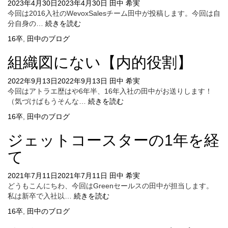
2023年4月30日
2023年4月30日
田中 希実
今回は2016入社のWevoxSalesチーム田中が投稿します。今回は自
半
分自身の…
続きを読む
期
16卒
,
田中のブログ
の
振
組織図にない【内的役割】
り
返
2022年9月13日
2022年9月13日
田中 希実
り
今回はアトラエ歴はや6年半、16年入社の田中がお送りします！
を
組
（気づけばもうそんな…
続きを読む
し
織
た
16卒
,
田中のブログ
図
ら
に
新
ジェットコースターの1年を経
な
し
い
て
さ
【内
と
的
2021年7月11日
2021年7月11日
納
田中 希実
役
どうもこんにちわ、今回はGreenセールスの田中が担当します。
得
割】
ジ
私は新卒で入社以…
続きを読む
感
ェ
を
16卒
,
田中のブログ
ッ
感
ト
じ