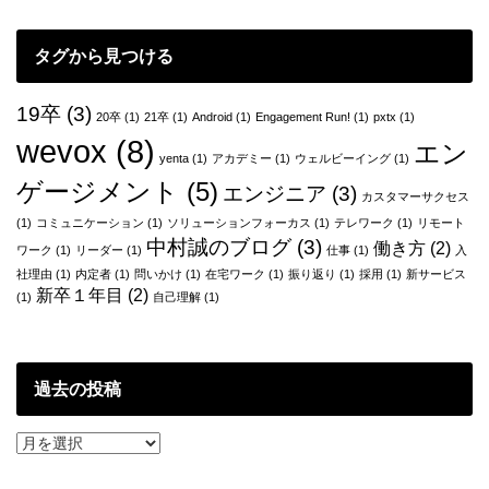
り
ビ
あ
ゲ
げ
タグから見つける
ら
ー
れ
た
19卒
(3)
シ
20卒
(1)
21卒
(1)
Android
(1)
Engagement Run!
(1)
pxtx
(1)
も
wevox
(8)
エン
ョ
の
yenta
(1)
アカデミー
(1)
ウェルビーイング
(1)
は
ゲージメント
(5)
ン
エンジニア
(3)
ど
カスタマーサクセス
れ
(1)
コミュニケーション
(1)
ソリューションフォーカス
(1)
テレワーク
(1)
リモート
く
中村誠のブログ
(3)
働き方
(2)
ワーク
(1)
リーダー
(1)
仕事
(1)
入
ら
社理由
(1)
内定者
(1)
問いかけ
(1)
在宅ワーク
(1)
振り返り
(1)
採用
(1)
新サービス
い
新卒１年目
(2)
(1)
自己理解
(1)
あ
る
か？
と
過去の投稿
い
う
話
過
去
の