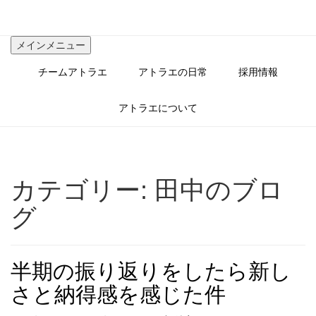
コ
ン
テ
メインメニュー
ン
ツ
チームアトラエ
アトラエの日常
採用情報
へ
ス
キ
アトラエについて
ッ
プ
カテゴリー:
田中のブロ
グ
半期の振り返りをしたら新し
さと納得感を感じた件