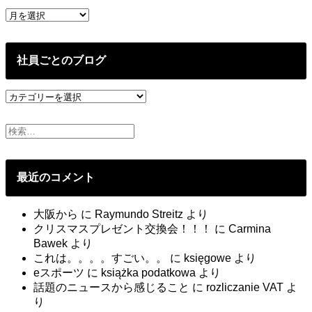
ン
過
ト〜
去
の
投
社員ごとのブログ
稿
社
員
ご
と
の
ブ
最近のコメント
ロ
グ
大阪から
に
Raymundo Streitz
より
クリスマスプレゼント交換会！！！
に
Carmina
Bawek
より
これは。。。。すごい。。
に
księgowe
より
eスポーツ
に
książka podatkowa
より
話題のニュースから感じること
に
rozliczanie VAT
よ
り