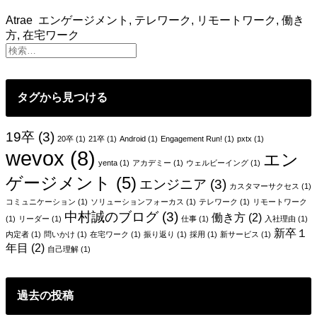
を
Atrae
エンゲージメント
,
テレワーク
,
リモートワーク
,
働き
軸
方
,
在宅ワーク
に
2020
年
を
振
タグから見つける
り
返
19卒
(3)
る 〜
20卒
(1)
21卒
(1)
Android
(1)
Engagement Run!
(1)
pxtx
(1)
wevox
(8)
テ
エン
yenta
(1)
アカデミー
(1)
ウェルビーイング
(1)
レ
ゲージメント
(5)
ワ
エンジニア
(3)
カスタマーサクセス
(1)
ー
コミュニケーション
(1)
ソリューションフォーカス
(1)
テレワーク
(1)
リモートワーク
ク
中村誠のブログ
(3)
働き方
(2)
(1)
リーダー
(1)
仕事
(1)
入社理由
(1)
と
新卒１
内定者
(1)
問いかけ
(1)
在宅ワーク
(1)
振り返り
(1)
採用
(1)
新サービス
(1)
エ
年目
(2)
自己理解
(1)
ン
ゲ
ー
過去の投稿
ジ
メ