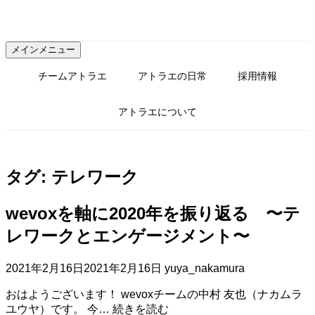
コ
ン
テ
メインメニュー
ン
ツ
チームアトラエ
アトラエの日常
採用情報
へ
ス
アトラエについて
キ
ッ
プ
タグ:
テレワーク
wevoxを軸に2020年を振り返る 〜テ
レワークとエンゲージメント〜
2021年2月16日
2021年2月16日
yuya_nakamura
おはようございます！ wevoxチームの中村 友也（ナカムラ
wevox
ユウヤ）です。 今…
続きを読む