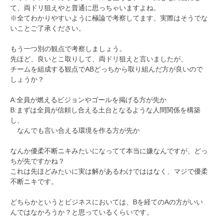
て、両ドリ狙えやと普通に思っちゃいますよね。
※全てわかりやすいように極論で考察してます。実際はそうでな
いことご了承ください。
もう一つ別の観点で考察しましょう。
先ほど、良いとこ取りして、両ドリ狙えと言いましたが、
チームを組成する観点でABどっちから取り組んだ方が良いので
しょうか？
A:全員が燃えるビジョンやゴールを掲げる方が先か
B:まずは全員が信頼し合える土台となるような人間関係を構築
し、
なんでも言い合える環境を作る方が先か
なんか優柔不断ニキみたいになってて本当に嫌なんですが、どっ
ちが先ですかね？
これは先ほどみたいに実は解があるわけでははなく、マジで優柔
不断ニキです。
どちらかというとビジネスにおいては、Bを経てのAの方がいい
んではなかろうか？と思っているくらいです。