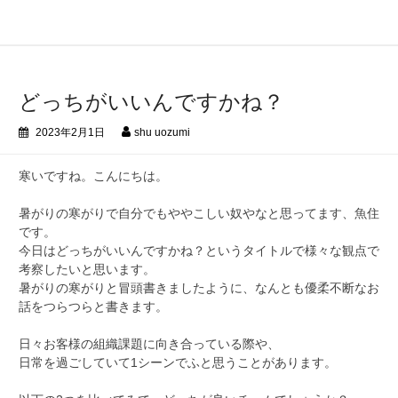
コ
ン
テ
ン
ツ
どっちがいいんですかね？
へ
ス
2023年2月1日
shu uozumi
キ
ッ
寒いですね。こんにちは。
プ
暑がりの寒がりで自分でもややこしい奴やなと思ってます、魚住
です。
今日はどっちがいいんですかね？というタイトルで様々な観点で
考察したいと思います。
暑がりの寒がりと冒頭書きましたように、なんとも優柔不断なお
話をつらつらと書きます。
日々お客様の組織課題に向き合っている際や、
日常を過ごしていて1シーンでふと思うことがあります。