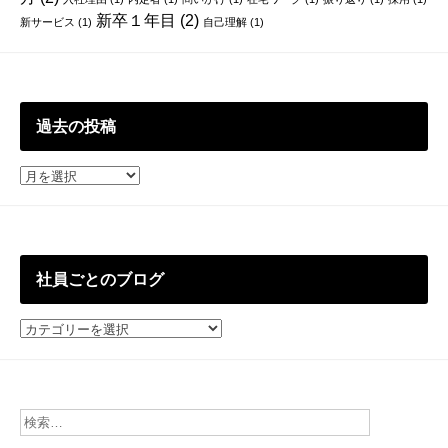
新卒１年目
(2)
新サービス
(1)
自己理解
(1)
過去の投稿
過
去
の
投
稿
社員ごとのブログ
社
員
ご
と
の
ブ
ロ