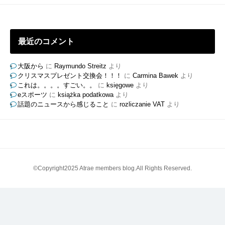
グ
最近のコメント
大阪から
に
Raymundo Streitz
より
クリスマスプレゼント交換会！！！
に
Carmina Bawek
より
これは。。。。すごい。。
に
księgowe
より
eスポーツ
に
książka podatkowa
より
話題のニュースから感じること
に
rozliczanie VAT
より
©Copyright2025 Atrae members blog.All Rights Reserved.