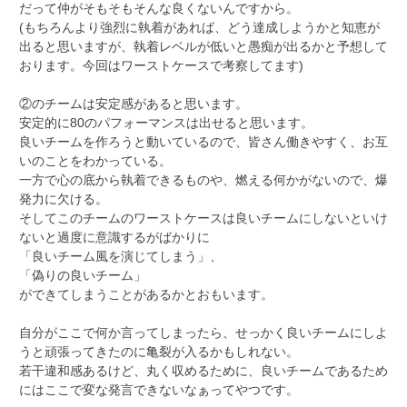
だって仲がそもそもそんな良くないんですから。
(もちろんより強烈に執着があれば、どう達成しようかと知恵が
出ると思いますが、執着レベルが低いと愚痴が出るかと予想して
おります。今回はワーストケースで考察してます)
②のチームは安定感があると思います。
安定的に80のパフォーマンスは出せると思います。
良いチームを作ろうと動いているので、皆さん働きやすく、お互
いのことをわかっている。
一方で心の底から執着できるものや、燃える何かがないので、爆
発力に欠ける。
そしてこのチームのワーストケースは良いチームにしないといけ
ないと過度に意識するがばかりに
「良いチーム風を演じてしまう」、
「偽りの良いチーム」
ができてしまうことがあるかとおもいます。
自分がここで何か言ってしまったら、せっかく良いチームにしよ
うと頑張ってきたのに亀裂が入るかもしれない。
若干違和感あるけど、丸く収めるために、良いチームであるため
にはここで変な発言できないなぁってやつです。