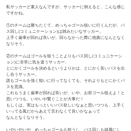
私サッカーど素人なんですが、サッカーに例えると、こんな感じ
ですかね。
①のチームは勝ちたくて、めっちゃゴール狙いに行くんだが、パ
ス回し(コミュニケーション)は雑みたいなサッカー。
上手く歯車が回れば良いが、回らなかった際に他責になんとなく
なりそう。
②のチームはゴールを狙うことよりもパス回し(コミュニケーシ
ョン)に非常に気を遣うサッカー、
とにかくゴールを決めるというよりかは、とにかく良いパスを出
し合うサッカー。
誰もゴールを強く狙いに行ってなくても、それよりもとにかくパ
スを意識。
これもうまく歯車が回れば良いが、いや、お前ゴール狙えよ！と
思いつつも、いやいや繋ぐことが大事だ！
もしくは、実はもっといいパス欲しいなぁと思いつつも、上手く
いってる風だからあえて言わなくて良いかなぁって
なんとなくなりそう。
いやいやいや、めっちゃゴールも狙うし、パス回しも綺麗にし