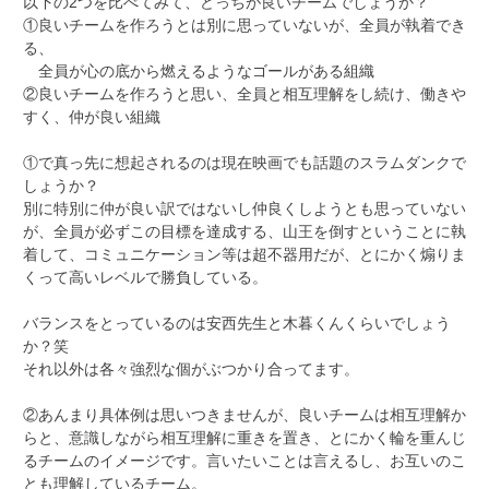
以下の2つを比べてみて、どっちが良いチームでしょうか？
①良いチームを作ろうとは別に思っていないが、全員が執着でき
る、
全員が心の底から燃えるようなゴールがある組織
②良いチームを作ろうと思い、全員と相互理解をし続け、働きや
すく、仲が良い組織
①で真っ先に想起されるのは現在映画でも話題のスラムダンクで
しょうか？
別に特別に仲が良い訳ではないし仲良くしようとも思っていない
が、全員が必ずこの目標を達成する、山王を倒すということに執
着して、コミュニケーション等は超不器用だが、とにかく煽りま
くって高いレベルで勝負している。
バランスをとっているのは安西先生と木暮くんくらいでしょう
か？笑
それ以外は各々強烈な個がぶつかり合ってます。
②あんまり具体例は思いつきませんが、良いチームは相互理解か
らと、意識しながら相互理解に重きを置き、とにかく輪を重んじ
るチームのイメージです。言いたいことは言えるし、お互いのこ
とも理解しているチーム。