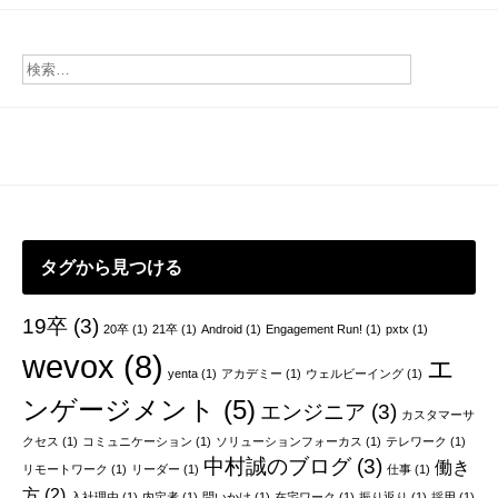
稿
ナ
ビ
ゲ
ー
シ
ョ
ン
タグから見つける
19卒
(3)
20卒
(1)
21卒
(1)
Android
(1)
Engagement Run!
(1)
pxtx
(1)
wevox
(8)
エ
yenta
(1)
アカデミー
(1)
ウェルビーイング
(1)
ンゲージメント
(5)
エンジニア
(3)
カスタマーサ
クセス
(1)
コミュニケーション
(1)
ソリューションフォーカス
(1)
テレワーク
(1)
中村誠のブログ
(3)
働き
リモートワーク
(1)
リーダー
(1)
仕事
(1)
方
(2)
入社理由
(1)
内定者
(1)
問いかけ
(1)
在宅ワーク
(1)
振り返り
(1)
採用
(1)