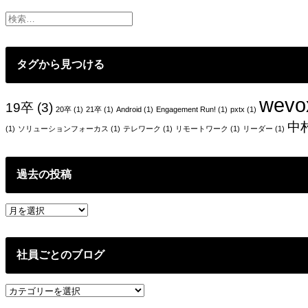
ゲ
ー
シ
タグから見つける
ョ
ン
wevo
19卒
(3)
20卒
(1)
21卒
(1)
Android
(1)
Engagement Run!
(1)
pxtx
(1)
中
(1)
ソリューションフォーカス
(1)
テレワーク
(1)
リモートワーク
(1)
リーダー
(1)
過去の投稿
過
去
の
投
社員ごとのブログ
稿
社
員