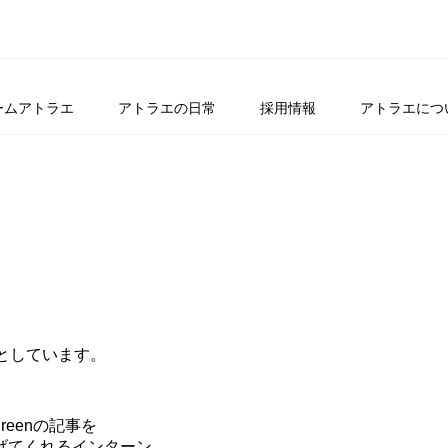
ームアトラエ
アトラエの日常
採用情報
アトラエにつ
としています。
green
の記事を
げてくれるインターン