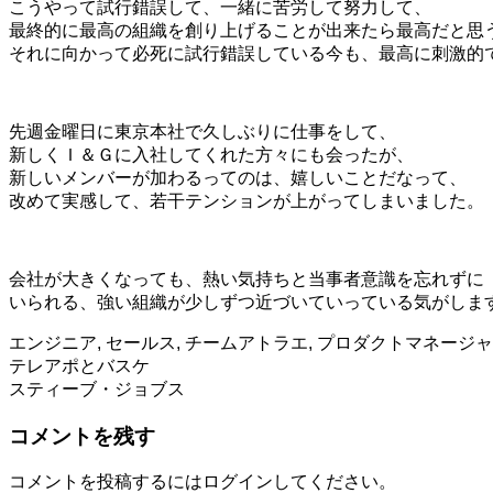
こうやって試行錯誤して、一緒に苦労して努力して、
最終的に最高の組織を創り上げることが出来たら最高だと思
それに向かって必死に試行錯誤している今も、最高に刺激的
先週金曜日に東京本社で久しぶりに仕事をして、
新しくＩ＆Ｇに入社してくれた方々にも会ったが、
新しいメンバーが加わるってのは、嬉しいことだなって、
改めて実感して、若干テンションが上がってしまいました。
会社が大きくなっても、熱い気持ちと当事者意識を忘れずに
いられる、強い組織が少しずつ近づいていっている気がしま
エンジニア
,
セールス
,
チームアトラエ
,
プロダクトマネージャ
投
テレアポとバスケ
スティーブ・ジョブス
稿
コメントを残す
ナ
ビ
コメントを投稿するには
ログイン
してください。