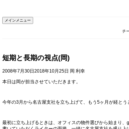
コ
ン
テ
メインメニュー
ン
ツ
チ
へ
ス
キ
ッ
短期と長期の視点(岡)
プ
2008年7月30日
2018年10月25日
岡 利幸
本日は岡が担当させていただきます。
今年の3月から名古屋支社を立ち上げて、もう5ヶ月が経とう
最初に立ち上げるときは、オフィスの物件選びから始まり、
書いていただくライターの面接、一緒に名古屋支社を盛り上