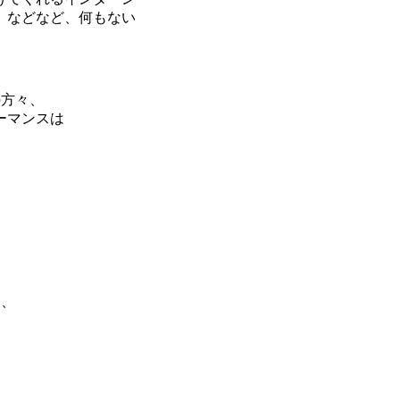
、などなど、何もない
の方々、
ーマンスは
に、