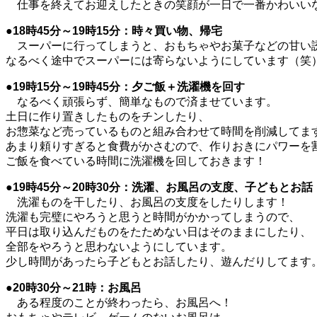
仕事を終えてお迎えしたときの笑顔が一日で一番かわいいな
●18時45分～19時15分：時々買い物、帰宅
スーパーに行ってしまうと、おもちゃやお菓子などの甘い
なるべく途中でスーパーには寄らないようにしています（笑
●19時15分～19時45分：夕ご飯＋洗濯機を回す
なるべく頑張らず、簡単なもので済ませています。
土日に作り置きしたものをチンしたり、
お惣菜など売っているものと組み合わせて時間を削減してま
あまり頼りすぎると食費がかさむので、作りおきにパワーを
ご飯を食べている時間に洗濯機を回しておきます！
●19時45分～20時30分：洗濯、お風呂の支度、子どもとお話
洗濯ものを干したり、お風呂の支度をしたりします！
洗濯も完璧にやろうと思うと時間がかかってしまうので、
平日は取り込んだものをたためない日はそのままにしたり、
全部をやろうと思わないようにしています。
少し時間があったら子どもとお話したり、遊んだりしてます
●20時30分～21時：お風呂
ある程度のことが終わったら、お風呂へ！