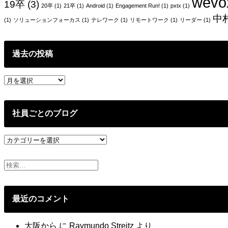
ー
wevo
19卒
(3)
20卒
(1)
21卒
(1)
Android
(1)
Engagement Run!
(1)
pxtx
(1)
シ
中
(1)
ソリューションフォーカス
(1)
テレワーク
(1)
リモートワーク
(1)
リーダー
(1)
ョ
ン
過去の投稿
過
去
の
投
社員ごとのブログ
稿
社
員
ご
と
の
ブ
最近のコメント
ロ
グ
大阪から
に
Raymundo Streitz
より