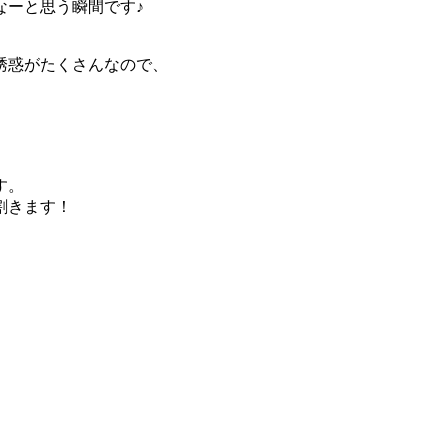
ーと思う瞬間です♪
誘惑がたくさんなので、
）
す。
割きます！
。