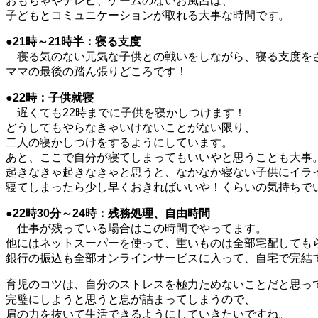
おもちゃやテレビ、ゲームのないお風呂は、
子どもとコミュニケーションが取れる大事な時間です。
●21時～21時半：寝る支度
寝る気のない元気な子供との戦いをしながら、寝る支度を
ママの最後の踏ん張りどころです！
●22時：子供就寝
遅くても22時までに子供を寝かしつけます！
どうしてもやらなきゃいけないことがない限り、
二人の寝かしつけをするようにしています。
あと、ここで自分が寝てしまってもいいやと思うことも大事
起きなきゃ起きなきゃと思うと、なかなか寝ない子供にイラ
寝てしまったら少し早くおきればいいや！くらいの気持ちで
●22時30分～24時：残務処理、自由時間
仕事が残っている場合はこの時間でやってます。
他にはネットスーパーを使って、重いものは全部宅配しても
銀行の振込も全部オンラインサービスに入って、自宅で完結
育児のコツは、自分のストレスを極力ためないことだと思っ
完璧にしようと思うと息が詰まってしまうので、
肩の力を抜いて生活できるようにしていきたいですね。