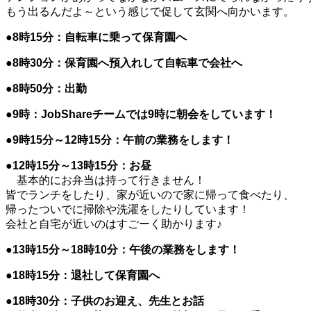
もう出るんだよ～という感じで促して玄関へ向かいます。
●8時15分：自転車に乗って保育園へ
●8時30分：保育園へ預入れして自転車で会社へ
●8時50分：出勤
●9時：JobShareチームでは9時に朝会をしています！
●9時15分～12時15分：午前の業務をします！
●12時15分～13時15分：お昼
基本的にお弁当は持って行きません！
皆でランチをしたり、家が近いので家に帰って食べたり、
帰ったついでに掃除や洗濯をしたりしています！
会社と自宅が近いのはすごーく助かります♪
●13時15分～18時10分：午後の業務をします！
●18時15分：退社して保育園へ
●18時30分：子供のお迎え、先生とお話