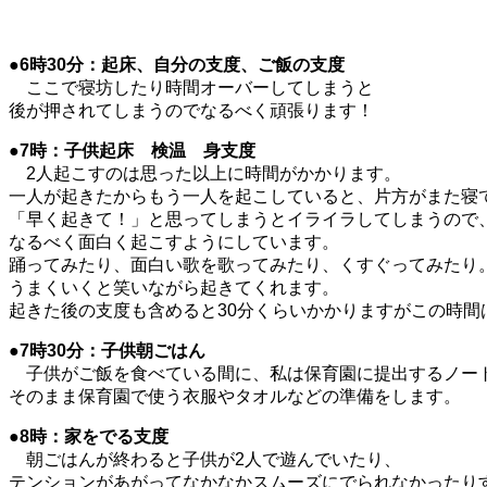
●6時30分：起床、自分の支度、ご飯の支度
ここで寝坊したり時間オーバーしてしまうと
後が押されてしまうのでなるべく頑張ります！
●7時：子供起床 検温 身支度
2人起こすのは思った以上に時間がかかります。
一人が起きたからもう一人を起こしていると、片方がまた寝
「早く起きて！」と思ってしまうとイライラしてしまうので
なるべく面白く起こすようにしています。
踊ってみたり、面白い歌を歌ってみたり、くすぐってみたり
うまくいくと笑いながら起きてくれます。
起きた後の支度も含めると30分くらいかかりますがこの時間
●7時30分：子供朝ごはん
子供がご飯を食べている間に、私は保育園に提出するノー
そのまま保育園で使う衣服やタオルなどの準備をします。
●8時：家をでる支度
朝ごはんが終わると子供が2人で遊んでいたり、
テンションがあがってなかなかスムーズにでられなかったり