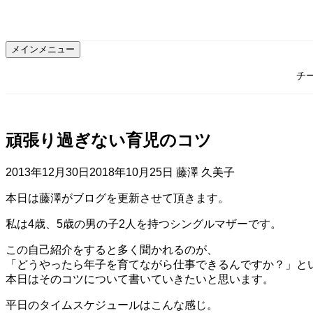
コ
ン
テ
メインメニュー
ン
ツ
チ
へ
ス
キ
ッ
頑張り過ぎない育児のコツ
プ
2013年12月30日
2018年10月25日
藤澤 久美子
本日は藤澤がブログを更新させて頂きます。
私は4歳、5歳の男の子2人を持つシングルマザーです。
この自己紹介をすると多く聞かれるのが、
「どうやったら年子を育てながら仕事できるんですか？」と
本日はそのコツについて書いていきたいと思います。
平日のタイムスケジュールはこんな感じ。