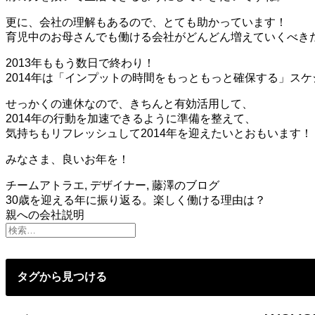
更に、会社の理解もあるので、とても助かっています！
育児中のお母さんでも働ける会社がどんどん増えていくべき
2013年ももう数日で終わり！
2014年は「インプットの時間をもっともっと確保する」ス
せっかくの連休なので、きちんと有効活用して、
2014年の行動を加速できるように準備を整えて、
気持ちもリフレッシュして2014年を迎えたいとおもいます！
みなさま、良いお年を！
チームアトラエ
,
デザイナー
,
藤澤のブログ
投
30歳を迎える年に振り返る。楽しく働ける理由は？
親への会社説明
稿
ナ
ビ
タグから見つける
ゲ