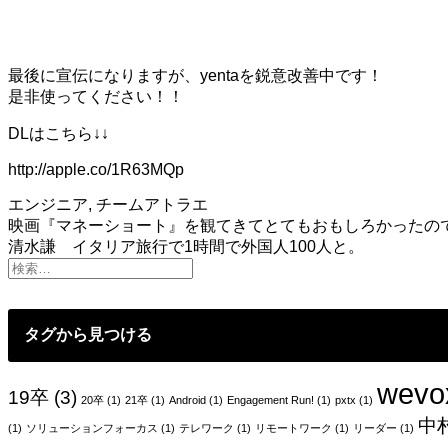
最後に宣伝になりますが、yentaを鋭意改善中です！
是非使ってください！！
DLはこちら↓↓
http://apple.co/1R63MQp
エンジニア
,
チームアトラエ
投
映画『マネーショート』を観てきてとてもおもしろかったの
清水謙 イタリア旅行で1時間で外国人100人と。
稿
ナ
ビ
タグから見つける
ゲ
ー
wevo
19卒
(3)
20卒
(1)
21卒
(1)
Android
(1)
Engagement Run!
(1)
pxtx
(1)
シ
中
(1)
ソリューションフォーカス
(1)
テレワーク
(1)
リモートワーク
(1)
リーダー
(1)