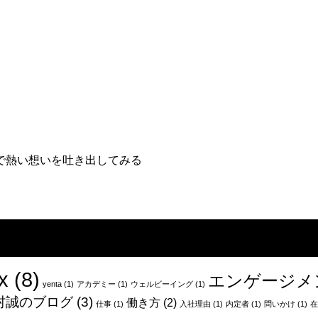
で熱い想いを吐き出してみる
x
(8)
エンゲージメ
yenta
(1)
アカデミー
(1)
ウェルビーイング
(1)
村誠のブログ
(3)
働き方
(2)
仕事
(1)
入社理由
(1)
内定者
(1)
問いかけ
(1)
在