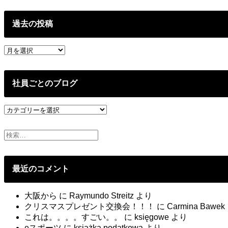
ョ
ン
過去の投稿
過
去
の
投
社員ごとのブログ
稿
社
員
ご
と
の
ブ
最近のコメント
ロ
グ
大阪から
に
Raymundo Streitz
より
クリスマスプレゼント交換会！！！
に
Carmina Bawek
これは。。。。すごい。。
に
księgowe
より
eスポーツ
に
książka podatkowa
より