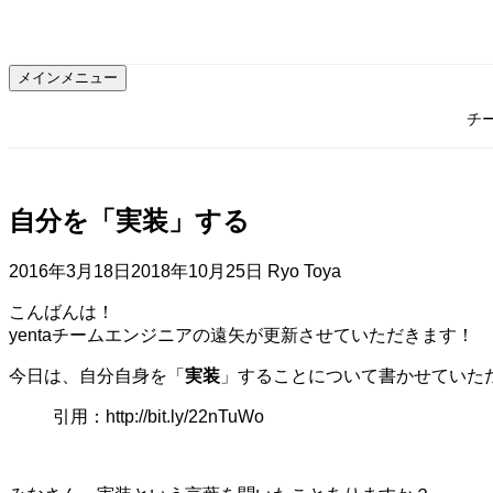
コ
ン
テ
メインメニュー
ン
ツ
チ
へ
ス
キ
ッ
自分を「実装」する
プ
2016年3月18日
2018年10月25日
Ryo Toya
こんばんは！
yentaチームエンジニアの遠矢が更新させていただきます！
今日は、自分自身を「
実装
」することについて書かせていた
引用：http://bit.ly/22nTuWo