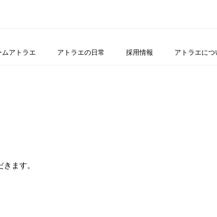
ームアトラエ
アトラエの日常
採用情報
アトラエにつ
だきます。