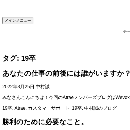
コ
ン
テ
メインメニュー
ン
ツ
チ
へ
ス
キ
ッ
タグ:
19卒
プ
あなたの仕事の前後には誰がいますか
2022年8月25日
中村誠
みなさんこんにちは！今回のAtraeメンバーズブログはWev
19卒
,
Atrae
,
カスタマーサポート
19卒
,
中村誠のブログ
勝利のために必要なこと。