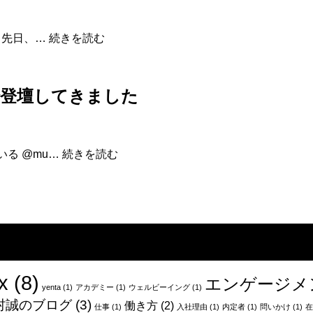
の
前
勝
 先日、…
続きを読む
後
利
に
の
は
た
誰
で登壇してきました
め
が
に
い
必
ま
要
す
新
いる @mu…
続きを読む
な
か？
卒
こ
１
と。
年
目
エ
ン
ジ
ニ
x
(8)
エンゲージメ
ア、
yenta
(1)
アカデミー
(1)
ウェルビーイング
(1)
初
村誠のブログ
(3)
働き方
(2)
仕事
(1)
入社理由
(1)
内定者
(1)
問いかけ
(1)
在