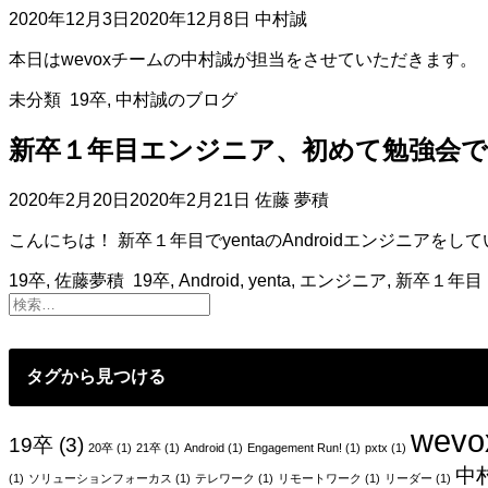
2020年12月3日
2020年12月8日
中村誠
本日はwevoxチームの中村誠が担当をさせていただきます。
未分類
19卒
,
中村誠のブログ
新卒１年目エンジニア、初めて勉強会
2020年2月20日
2020年2月21日
佐藤 夢積
こんにちは！ 新卒１年目でyentaのAndroidエンジニアをして
19卒
,
佐藤夢積
19卒
,
Android
,
yenta
,
エンジニア
,
新卒１年目
タグから見つける
wevo
19卒
(3)
20卒
(1)
21卒
(1)
Android
(1)
Engagement Run!
(1)
pxtx
(1)
中
(1)
ソリューションフォーカス
(1)
テレワーク
(1)
リモートワーク
(1)
リーダー
(1)