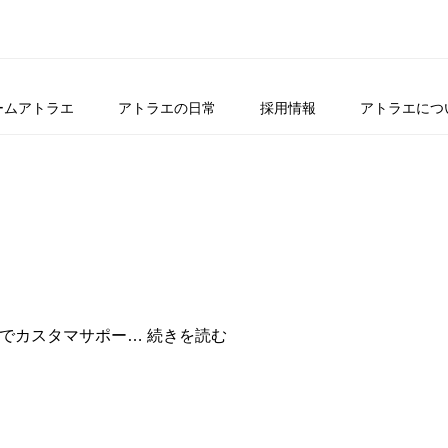
ームアトラエ
アトラエの日常
採用情報
アトラエにつ
？
あ
oxでカスタマサポー…
続きを読む
な
た
の
仕
事