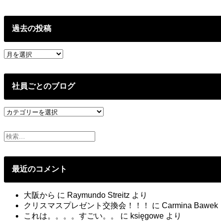
過去の投稿
過
去
の
投
社員ごとのブログ
稿
社
員
ご
と
の
ブ
最近のコメント
ロ
グ
大阪から
に
Raymundo Streitz
より
クリスマスプレゼント交換会！！！
に
Carmina Bawek
これは。。。。すごい。。
に
księgowe
より