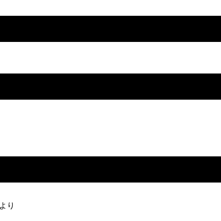
め
て
勉
強
会
で
登
壇
し
て
き
ま
し
た
より