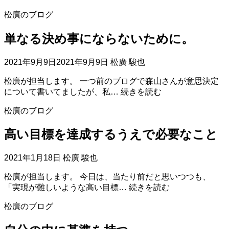
分
松廣のブログ
達
ら
単なる決め事にならないために。
し
さ」
を
2021年9月9日
2021年9月9日
松廣 駿也
見
松廣が担当します。 一つ前のブログで森山さんが意思決定
つ
単
について書いてましたが、私…
続きを読む
け
な
る
松廣のブログ
る
た
決
め
高い目標を達成するうえで必要なこと
め
に
事
日々
に
戦
2021年1月18日
松廣 駿也
な
っ
松廣が担当します。 今日は、当たり前だと思いつつも、
ら
て
高
「実現が難しいような高い目標…
続きを読む
な
い
い
い
る
松廣のブログ
目
た
標
め