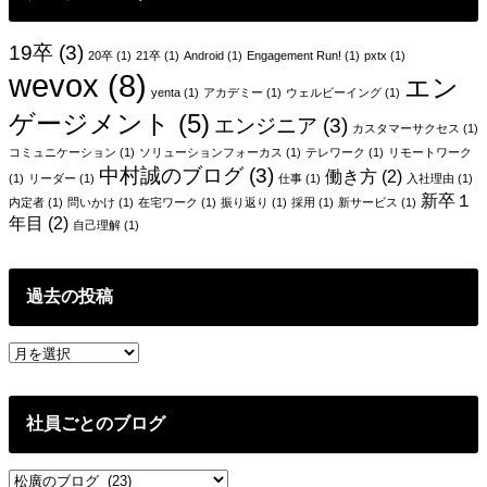
ビ
覚
ゲ
悟
19卒
(3)
20卒
(1)
21卒
(1)
Android
(1)
Engagement Run!
(1)
pxtx
(1)
ー
wevox
(8)
エン
yenta
(1)
アカデミー
(1)
ウェルビーイング
(1)
シ
ゲージメント
(5)
エンジニア
(3)
カスタマーサクセス
(1)
ョ
コミュニケーション
(1)
ソリューションフォーカス
(1)
テレワーク
(1)
リモートワーク
中村誠のブログ
(3)
ン
働き方
(2)
(1)
リーダー
(1)
仕事
(1)
入社理由
(1)
新卒１
内定者
(1)
問いかけ
(1)
在宅ワーク
(1)
振り返り
(1)
採用
(1)
新サービス
(1)
年目
(2)
自己理解
(1)
過去の投稿
過
去
の
投
社員ごとのブログ
稿
社