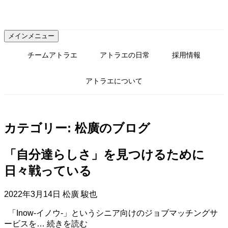
コ
ン
テ
メインメニュー
ン
ツ
チームアトラエ
アトラエの日常
採用情報
へ
ス
アトラエについて
キ
ッ
プ
カテゴリー:
松廣のブログ
「自分達らしさ」を見つけるために
日々戦っている
2022年3月14日
松廣 駿也
「Inow-イノウ-」というシニア向けのジョブマッチングサ
「自
ービスを…
続きを読む