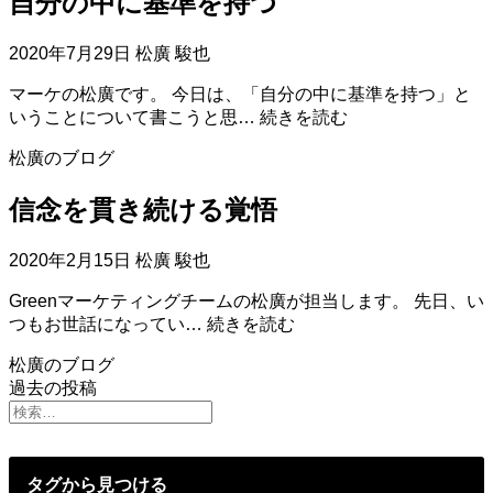
自分の中に基準を持つ
を
に。
達
成
2020年7月29日
松廣 駿也
す
マーケの松廣です。 今日は、「自分の中に基準を持つ」と
る
自
いうことについて書こうと思…
続きを読む
う
分
え
松廣のブログ
の
で
中
必
信念を貫き続ける覚悟
に
要
基
な
準
こ
2020年2月15日
松廣 駿也
を
と
Greenマーケティングチームの松廣が担当します。 先日、い
持
信
つもお世話になってい…
続きを読む
つ
念
松廣のブログ
を
投
過去の投稿
貫
き
稿
続
ナ
け
タグから見つける
る