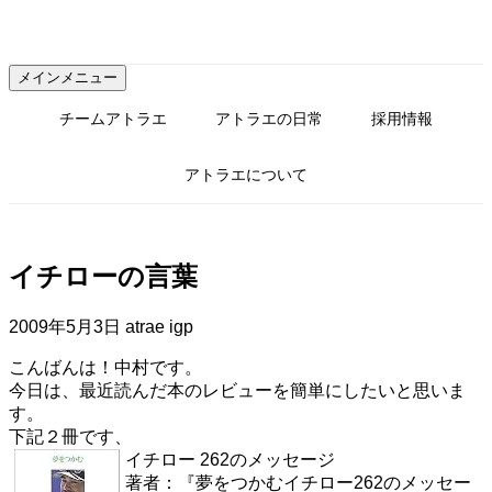
コ
ン
テ
メインメニュー
ン
ツ
チームアトラエ
アトラエの日常
採用情報
へ
ス
アトラエについて
キ
ッ
プ
イチローの言葉
2009年5月3日
atrae igp
こんばんは！中村です。
今日は、最近読んだ本のレビューを簡単にしたいと思いま
す。
下記２冊です、
イチロー 262のメッセージ
著者：『夢をつかむイチロー262のメッセー