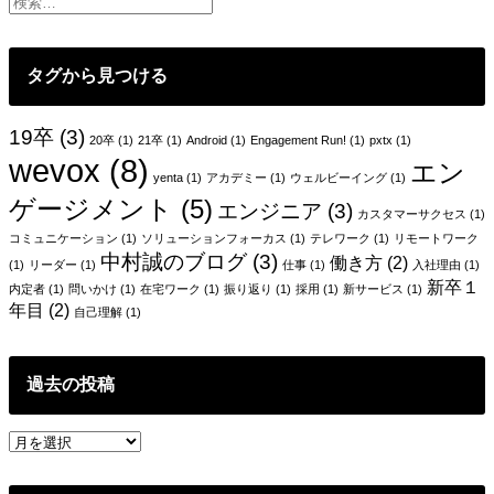
ー
シ
タグから見つける
ョ
ン
19卒
(3)
20卒
(1)
21卒
(1)
Android
(1)
Engagement Run!
(1)
pxtx
(1)
wevox
(8)
エン
yenta
(1)
アカデミー
(1)
ウェルビーイング
(1)
ゲージメント
(5)
エンジニア
(3)
カスタマーサクセス
(1)
コミュニケーション
(1)
ソリューションフォーカス
(1)
テレワーク
(1)
リモートワーク
中村誠のブログ
(3)
働き方
(2)
(1)
リーダー
(1)
仕事
(1)
入社理由
(1)
新卒１
内定者
(1)
問いかけ
(1)
在宅ワーク
(1)
振り返り
(1)
採用
(1)
新サービス
(1)
年目
(2)
自己理解
(1)
過去の投稿
過
去
の