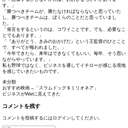
す。」
「勝つべきチームが、勝たなければならないと思っていた
し、勝つべきチームは、ぼくらのことだと思っていまし
た。」
「発言をするというのは、コワイことです。でも、必要なこ
とでもあります。」
「『ありがとう、きみのおかげだ』という王監督のひとこと
で、すべてが報われました。」
「今年できたら、来年はできなくてもいい。毎年、そう思い
ながらやっています。」
私も野球ではなく、ビジネスを通してイチローが感じる境地
を感じていきたいものです。
未分類
投
おすすめ映画→「スラムドッグ＄ミリオネア」
ビジネスがWarに見えてきた
稿
コメントを残す
ナ
ビ
コメントを投稿するには
ログイン
してください。
ゲ