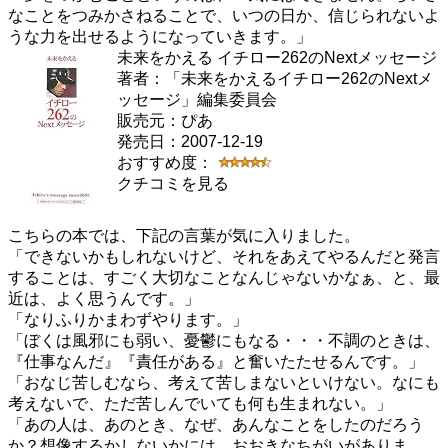
なことをつみかさねることで、いつの日か、信じられないよ
うな力を出せるようになっていきます。」
未来をかえる イチロー262のNextメッセージ
著者：「未来をかえるイチロー262のNextメ
ッセージ」編集委員会
販売元：ぴあ
発売日：2007-12-19
おすすめ度：
クチコミを見る
こちらの本では、下記の言葉が気に入りました。
「できないかもしれないけど、それをあえてやるんだと発言
することは、すごく大切なことなんじゃないかなぁ、と、最
近は、よく思うんです。」
「なりふりかまわずやります。」
「ぼくは風邪にも弱い、憂鬱にもなる・・・不調のときは、
『仕事なんだ』『責任がある』と奮いたたせるんです。」
「おなじ苦しむなら、考えて苦しまないといけない。なにも
考えないで、ただ苦しんでいても何も生まれない。」
「あの人は、あのとき、なぜ、あんなことをしたのだろう
か？想像するかしないかには、おおきなちがいがありま