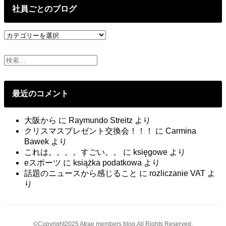
投
社員ごとのブログ
稿
社
員
ご
と
の
ブ
最近のコメント
ロ
グ
大阪から
に
Raymundo Streitz
より
クリスマスプレゼント交換会！！！
に
Carmina
Bawek
より
これは。。。。すごい。。
に
księgowe
より
eスポーツ
に
książka podatkowa
より
話題のニュースから感じること
に
rozliczanie VAT
よ
り
©Copyright2025 Atrae members blog.All Rights Reserved.