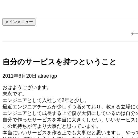
コ
ン
テ
メインメニュー
ン
ツ
チ
へ
ス
キ
ッ
自分のサービスを持つということ
プ
2011年6月20日
atrae igp
おはようございます。
末永です。
エンジニアとして入社して2年と少し。
最近エンジニアチームが少しずつ増えており、教える立場に
エンジニアとして成長する上で僕が大切にしているのは自分
自分で作ったサービスを本当に大きくしたい、いいサービス
この気持ちが何より大事だと思っています。
本当にいいサービスを作る上でも大事だと思いますし、やっ