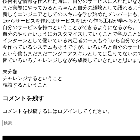
技術的な情報を仕入れた時に、自分のサービスに入れたいな
また実際にやってみるとちゃんと自分の経験として語れるよ
新しくエンジニアとしてのスキルを学び始めたメンバーにも
1からサービスを作ればサービスを1から作る工程が学べると
自分のサービスを持つということができるようになるから。
自分のやりたいようにカスタマイズしていくことで学ぶこと
インターンとして働いている内定者の一人も今1から自分で
今作っているシステムもそうですが、いろいろと自分のサー
という僕もまだまだエンジニアスキルとしては足りてないの
皆でいろいろチャレンジしながら成長していきたいと思いま
未分類
投
チャレンジするということ
相談するということ
稿
コメントを残す
ナ
ビ
コメントを投稿するには
ログイン
してください。
ゲ
ー
シ