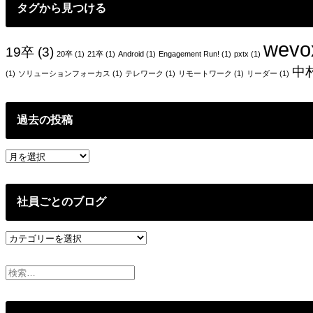
タグから見つける
ョ
ン
wevo
19卒
(3)
20卒
(1)
21卒
(1)
Android
(1)
Engagement Run!
(1)
pxtx
(1)
中
(1)
ソリューションフォーカス
(1)
テレワーク
(1)
リモートワーク
(1)
リーダー
(1)
過去の投稿
過
去
の
投
社員ごとのブログ
稿
社
員
ご
と
の
ブ