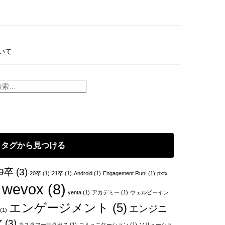
いて
タグから見つける
9卒
(3)
20卒
(1)
21卒
(1)
Android
(1)
Engagement Run!
(1)
pxtx
wevox
(8)
yenta
(1)
アカデミー
(1)
ウェルビーイン
エンゲージメント
(5)
エンジニ
(1)
ア
(3)
カスタマーサクセス
(1)
コミュニケーション
(1)
ソリューショ