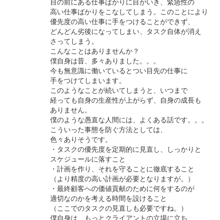
目の前にある仕事ばかりに目がいき、緊急性の
高い仕事ばかりをこなしてしまう。このことにより
優先度の高い仕事に手をつけることができず、
どんどん劣後になってしまい、タスク自体が消え
さってしまう。
こんなことはありませんか？
僕自身は昔、多々ありました。。。
今も無意識に働いているとつい目先の仕事に
手をつけてしまいます。
このようなことが続いてしまうと、いつまで
経っても自身の生産性が上がらず、自身の成長も
ありません。
僕のような愚直な人間には、よくある話です。。。
こういった事態を防ぐ方法としては、
色々ありそうです。
・タスクの優先度を定期的に見直し、しっかりと
スケジュールに落すこと
・計画を作り、それを守ることに徹底すること
（より精度の高い計画が必要となりますが。）
・最終顧客への価値貢献のために何をするのが
適切なのかを考える時間を設けること
（ここでのタスクの見直しも必要ですね。）
僕自身は、もっとクライアントの立場に立ち、