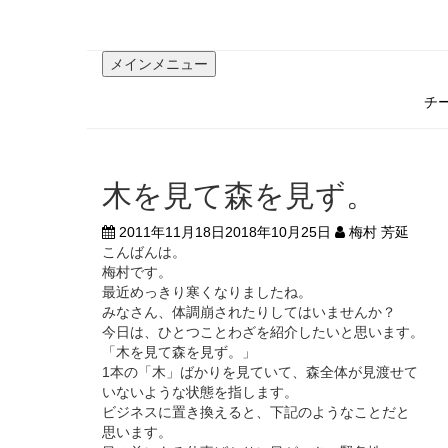
コ
ン
テ
メインメニュー
ン
ツ
チ
へ
ス
キ
ッ
木を見て森を見ず。
プ
2011年11月18日
2018年10月25日
梅村 芳延
こんばんは。
梅村です。
最近めっきり寒くなりましたね。
みなさん、体調崩されたりしてはいませんか？
今日は、ひとつことわざを紹介したいと思います。
「木を見て森を見ず。」
1本の「木」ばかりを見ていて、森全体が見渡せて
いないような状態を指します。
ビジネスに置き換えると、下記のようなことだと
思います。