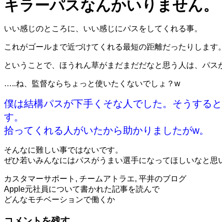
キラーパスなんかいりません。
いい感じのところに、いい感じにパスをしてくれる事。
これがゴールまで近づけてくれる最短の距離だったりします
ということで、ほうれん草がまだまだだなと思う人は、パス
…..ね、監督ならちょっと使いたくないでしょ？w
僕は結構パスが下手くそな人でした。そうすると
す。
拾ってくれる人がいたから助かりましたがw。
そんなに難しい事ではないです。
ぜひ若いみんなにはパスがうまい選手になってほしいなと思
カスタマーサポート
,
チームアトラエ
,
平井のブログ
投
Apple元社員について書かれた記事を読んで
どんなモチベーションで働くか
稿
コメントを残す