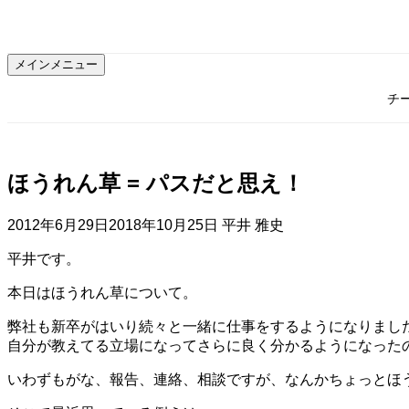
コ
ン
テ
メインメニュー
ン
ツ
チ
へ
ス
キ
ッ
ほうれん草 = パスだと思え！
プ
2012年6月29日
2018年10月25日
平井 雅史
平井です。
本日はほうれん草について。
弊社も新卒がはいり続々と一緒に仕事をするようになりまし
自分が教えてる立場になってさらに良く分かるようになった
いわずもがな、報告、連絡、相談ですが、なんかちょっとほ