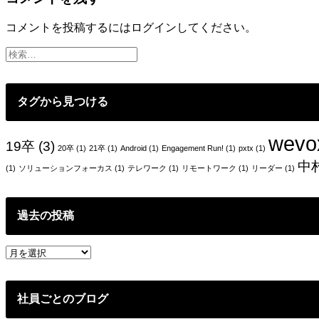
ナ
ビ
コメントを投稿するには
ログイン
してください。
ゲ
ー
シ
タグから見つける
ョ
ン
wevo
19卒
(3)
20卒
(1)
21卒
(1)
Android
(1)
Engagement Run!
(1)
pxtx
(1)
中
(1)
ソリューションフォーカス
(1)
テレワーク
(1)
リモートワーク
(1)
リーダー
(1)
過去の投稿
過
去
の
投
社員ごとのブログ
稿