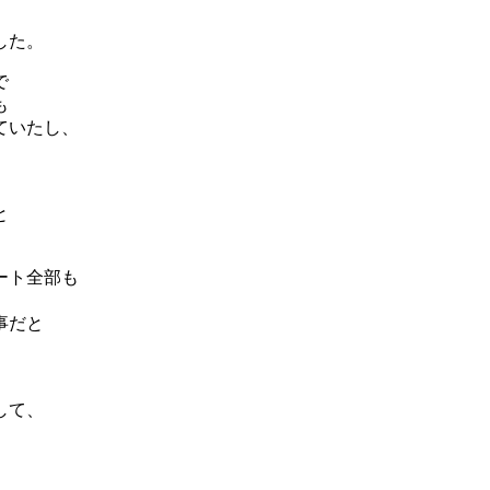
した。
で
も
ていたし、
と
ート全部も
事だと
して、