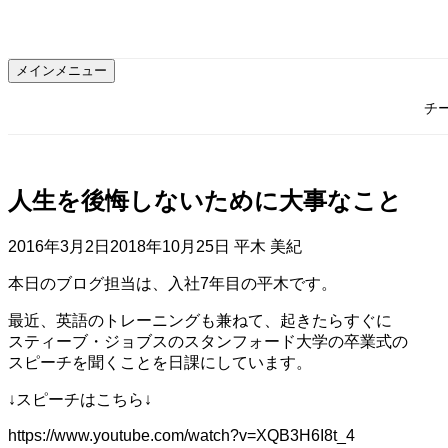
コ
ン
テ
メインメニュー
ン
ツ
チ
へ
ス
キ
ッ
人生を後悔しないために大事なこと
プ
2016年3月2日
2018年10月25日
平木 美紀
本日のブログ担当は、入社7年目の平木です。
最近、英語のトレーニングも兼ねて、起きたらすぐに
スティーブ・ジョブスのスタンフォード大学の卒業式の
スピーチを聞くことを日課にしています。
↓スピーチはこちら↓
https://www.youtube.com/watch?v=XQB3H6I8t_4