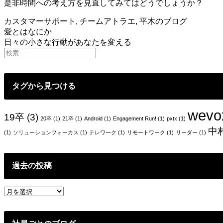
是非時間への考え方を見直してみてはどうでしょうか？
カスタマーサポート
,
チームアトラエ
,
平木のブログ
投
愛とはなにか
日々の小さな行動があなたを変える
稿
ナ
ビ
タグから見つける
ゲ
ー
wevo
19卒
(3)
20卒
(1)
21卒
(1)
Android
(1)
Engagement Run!
(1)
pxtx
(1)
シ
中
(1)
ソリューションフォーカス
(1)
テレワーク
(1)
リモートワーク
(1)
リーダー
(1)
ョ
ン
過去の投稿
過
去
の
投