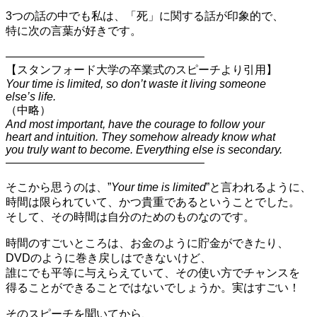
3つの話の中でも私は、「死」に関する話が印象的で、
特に次の言葉が好きです。
—————————————————–
【スタンフォード大学の卒業式のスピーチより引用】
Your time is limited, so don’t waste it living someone
else’s life.
（中略）
And most important, have the courage to follow your
heart and intuition. They somehow already know what
you truly want to become. Everything else is secondary.
—————————————————–
そこから思うのは、”
Your time is limited
”と言われるように、
時間は限られていて、かつ貴重であるということでした。
そして、その時間は自分のためのものなのです。
時間のすごいところは、お金のように貯金ができたり、
DVDのように巻き戻しはできないけど、
誰にでも平等に与えらえていて、その使い方でチャンスを
得ることができることではないでしょうか。実はすごい！
そのスピーチを聞いてから、