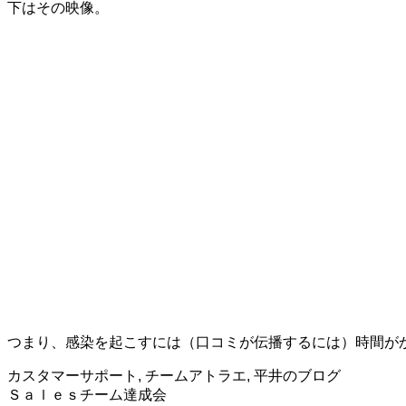
下はその映像。
つまり、感染を起こすには（口コミが伝播するには）時間が
カスタマーサポート
,
チームアトラエ
,
平井のブログ
投
Ｓａｌｅｓチーム達成会