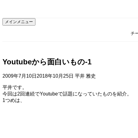
コ
ン
テ
メインメニュー
ン
ツ
チ
へ
ス
キ
ッ
Youtubeから面白いもの-1
プ
2009年7月10日
2018年10月25日
平井 雅史
平井です。
今回は2回連続でYoutubeで話題になっていたものを紹介。
1つめは、