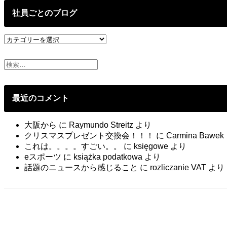
の
投
社員ごとのブログ
稿
社
員
ご
と
の
ブ
最近のコメント
ロ
グ
大阪から
に
Raymundo Streitz
より
クリスマスプレゼント交換会！！！
に
Carmina Bawek
これは。。。。すごい。。
に
księgowe
より
eスポーツ
に
książka podatkowa
より
話題のニュースから感じること
に
rozliczanie VAT
より