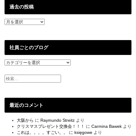
過去の投稿
過
去
の
投
稿
社員ごとのブログ
社
員
ご
と
の
ブ
ロ
グ
最近のコメント
大阪から
に
Raymundo Streitz
より
クリスマスプレゼント交換会！！！
に
Carmina Bawek
より
これは。。。。すごい。。
に
księgowe
より