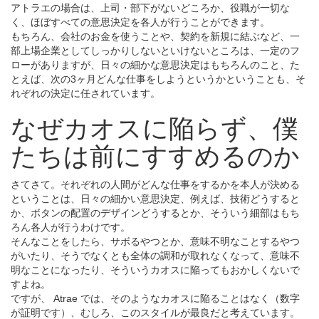
アトラエの場合は、上司・部下がないどころか、役職が一切な
く、ほぼすべての意思決定を各人が行うことができます。
もちろん、会社のお金を使うことや、契約を新規に結ぶなど、一
部上場企業としてしっかりしないといけないところは、一定のフ
ローがありますが、日々の細かな意思決定はもちろんのこと、た
とえば、次の3ヶ月どんな仕事をしようというかということも、そ
れぞれの決定に任されています。
なぜカオスに陥らず、僕
たちは前にすすめるのか
さてさて。それぞれの人間がどんな仕事をするかを本人が決める
ということは、日々の細かい意思決定、例えば、技術どうすると
か、ボタンの配置のデザインどうするとか、そういう細部はもち
ろん各人が行うわけです。
そんなことをしたら、サボるやつとか、意味不明なことするやつ
がいたり、そうでなくとも全体の調和が取れなくなって、意味不
明なことになったり、そういうカオスに陥ってもおかしくないで
すよね。
ですが、 Atrae では、そのようなカオスに陥ることはなく（数字
が証明です）、むしろ、このスタイルが最良だと考えています。