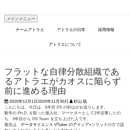
コ
ン
テ
メインメニュー
ン
ツ
チームアトラエ
アトラエの日常
採用情報
へ
ス
キ
アトラエについて
ッ
プ
フラットな自律分散組織であ
るアトラエがカオスに陥らず
前に進める理由
2020年12月1日
2020年11月30日
杉山 聡
こんにちは。今日は、5年目 DS の杉山がお送りします。
数学の Ph.D. を取った後入社、マーケターとして2年従事したの
ち、3年目から DS Team を立ち上げた人です。
最近は、
データサイエンス VTuber のアイシア=ソリッド
の方で認