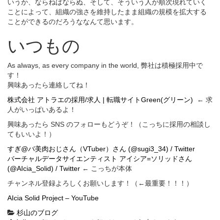
いうか、ならねばならぬ、そして、そういう人が順次現れていく
ことによって、組織の強さを維持したまま組織の規模を拡大する
ことができるのだろうななんて思います。
いつもの
As always, as every company in the world, 弊社は積極採用中で
す！
興味あったら連絡してね！
株式会社 アトラエの採用/求人 | 転職サイトGreen(グリーン)
← 求
人がいっぱいあるよ！
興味あったら SNS のフォローもどうぞ！（こっちに採用の相談し
てもいいよ！）
すぎ@バ美肉おじさん（VTuber）さん (
@sugi3_34
) / Twitter
バーチャルデータサイエンティスト アイシア=ソリッドさん
(
@AIcia_Solid
) / Twitter
← こっちが本体
チャンネル登録よろしくお願いします！（←最重要！！！）
AIcia Solid Project – YouTube
杉山のブログ