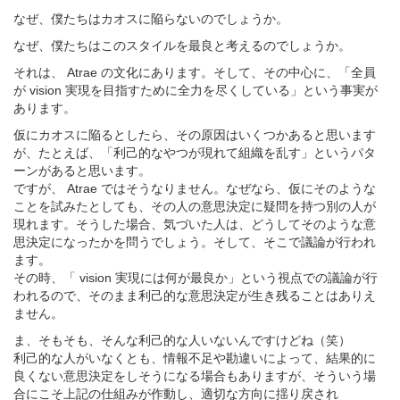
なぜ、僕たちはカオスに陥らないのでしょうか。
なぜ、僕たちはこのスタイルを最良と考えるのでしょうか。
それは、 Atrae の文化にあります。そして、その中心に、「全員
が vision 実現を目指すために全力を尽くしている」という事実が
あります。
仮にカオスに陥るとしたら、その原因はいくつかあると思います
が、たとえば、「利己的なやつが現れて組織を乱す」というパタ
ーンがあると思います。
ですが、 Atrae ではそうなりません。なぜなら、仮にそのような
ことを試みたとしても、その人の意思決定に疑問を持つ別の人が
現れます。そうした場合、気づいた人は、どうしてそのような意
思決定になったかを問うでしょう。そして、そこで議論が行われ
ます。
その時、「 vision 実現には何が最良か」という視点での議論が行
われるので、そのまま利己的な意思決定が生き残ることはありえ
ません。
ま、そもそも、そんな利己的な人いないんですけどね（笑）
利己的な人がいなくとも、情報不足や勘違いによって、結果的に
良くない意思決定をしそうになる場合もありますが、そういう場
合にこそ上記の仕組みが作動し、適切な方向に揺り戻され