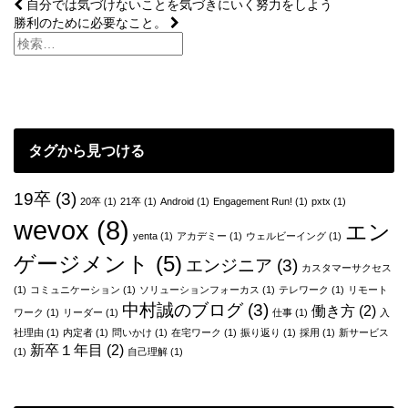
投
自分では気づけないことを気づきにいく努力をしよう
勝利のために必要なこと。
稿
ナ
ビ
ゲ
タグから見つける
ー
シ
19卒
(3)
20卒
(1)
21卒
(1)
Android
(1)
Engagement Run!
(1)
pxtx
(1)
ョ
wevox
(8)
エン
yenta
(1)
アカデミー
(1)
ウェルビーイング
(1)
ン
ゲージメント
(5)
エンジニア
(3)
カスタマーサクセス
(1)
コミュニケーション
(1)
ソリューションフォーカス
(1)
テレワーク
(1)
リモート
中村誠のブログ
(3)
働き方
(2)
ワーク
(1)
リーダー
(1)
仕事
(1)
入
社理由
(1)
内定者
(1)
問いかけ
(1)
在宅ワーク
(1)
振り返り
(1)
採用
(1)
新サービス
新卒１年目
(2)
(1)
自己理解
(1)